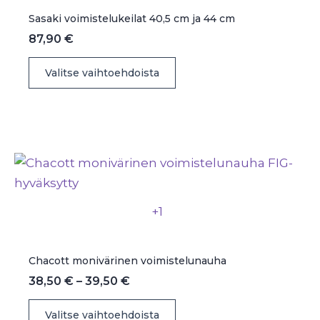
Sasaki voimistelukeilat 40,5 cm ja 44 cm
87,90
€
Tällä
Valitse vaihtoehdoista
tuotteella
on
useampi
muunnelma.
Voit
tehdä
valinnat
+1
tuotteen
sivulla.
Chacott monivärinen voimistelunauha
Hintaluokka:
38,50
€
–
39,50
€
38,50 €
Tällä
-
Valitse vaihtoehdoista