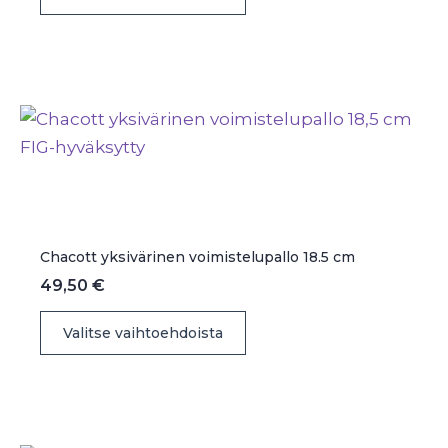
39,50 €
tuotteella
on
useampi
muunnelma.
Voit
tehdä
valinnat
tuotteen
sivulla.
Chacott yksivärinen voimistelupallo 18.5 cm
49,50
€
Tällä
Valitse vaihtoehdoista
tuotteella
on
useampi
muunnelma.