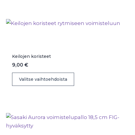
useampi
muunnelma.
Voit
tehdä
valinnat
tuotteen
sivulla.
Keilojen koristeet
9,00
€
Tällä
Valitse vaihtoehdoista
tuotteella
on
useampi
muunnelma.
Voit
tehdä
valinnat