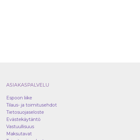
tuotteen
sivulla.
ASIAKASPALVELU
Espoon liike
Tilaus- ja toimitusehdot
Tietosuojaseloste
Evästekäytäntö
Vastuullisuus
Maksutavat