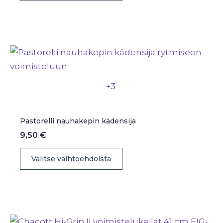
on
useampi
muunnelma.
Voit
tehdä
valinnat
+3
tuotteen
sivulla.
Pastorelli nauhakepin kädensija
9,50
€
Tällä
Valitse vaihtoehdoista
tuotteella
on
useampi
muunnelma.
Voit