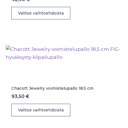
Tällä
Valitse vaihtoehdoista
tuotteella
on
useampi
muunnelma.
Voit
tehdä
valinnat
tuotteen
sivulla.
Chacott Jewelry voimistelupallo 18.5 cm
93,50
€
Tällä
Valitse vaihtoehdoista
tuotteella
on