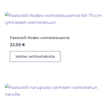
useampi
muunnelma.
Voit
tehdä
valinnat
tuotteen
Pastorelli Rodeo voimisteluvanne
sivulla.
22,00
€
Tällä
Valitse vaihtoehdoista
tuotteella
on
useampi
muunnelma.
Voit
tehdä
valinnat
tuotteen