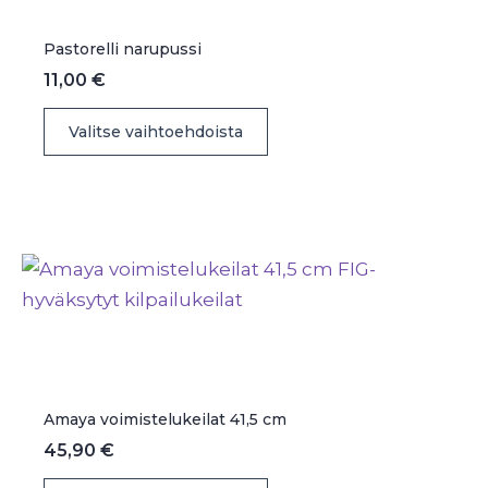
sivulla.
Pastorelli narupussi
11,00
€
Tällä
Valitse vaihtoehdoista
tuotteella
on
useampi
muunnelma.
Voit
tehdä
valinnat
tuotteen
sivulla.
Amaya voimistelukeilat 41,5 cm
45,90
€
Tällä