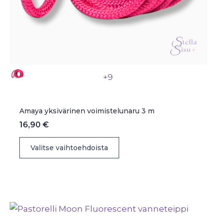
+9
Amaya yksivärinen voimistelunaru 3 m
16,90
€
Tällä
Valitse vaihtoehdoista
tuotteella
on
useampi
muunnelma.
Voit