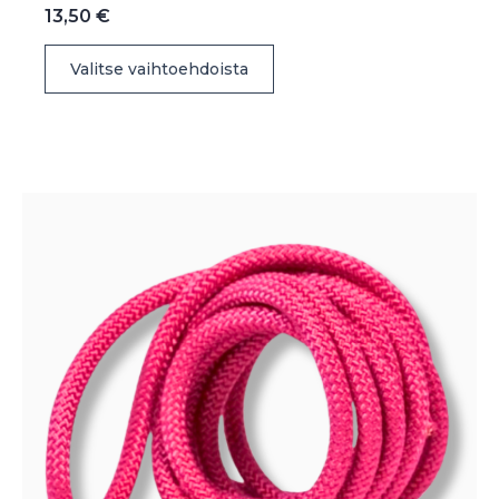
13,50
€
Tällä
Valitse vaihtoehdoista
tuotteella
on
useampi
muunnelma.
Voit
tehdä
valinnat
tuotteen
sivulla.