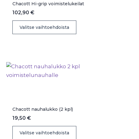
Chacott Hi-grip voimistelukeilat
102,90
€
Tällä
Valitse vaihtoehdoista
tuotteella
on
useampi
muunnelma.
Voit
tehdä
valinnat
tuotteen
sivulla.
Chacott nauhalukko (2 kpl)
19,50
€
Tällä
Valitse vaihtoehdoista
tuotteella