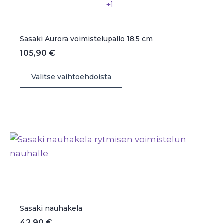
+1
tuotteen
sivulla.
Sasaki Aurora voimistelupallo 18,5 cm
105,90
€
Tällä
Valitse vaihtoehdoista
tuotteella
on
useampi
muunnelma.
Voit
tehdä
valinnat
tuotteen
sivulla.
Sasaki nauhakela
42,90
€