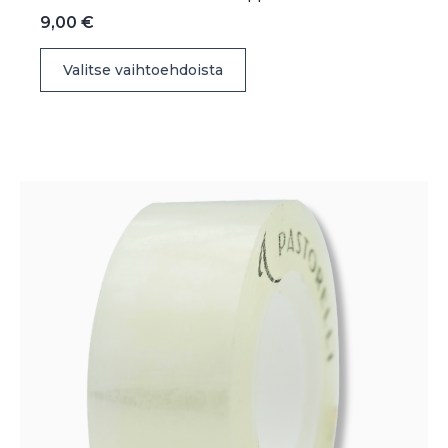
9,00
€
Tällä
Valitse vaihtoehdoista
tuotteella
on
useampi
muunnelma.
Voit
tehdä
valinnat
tuotteen
sivulla.