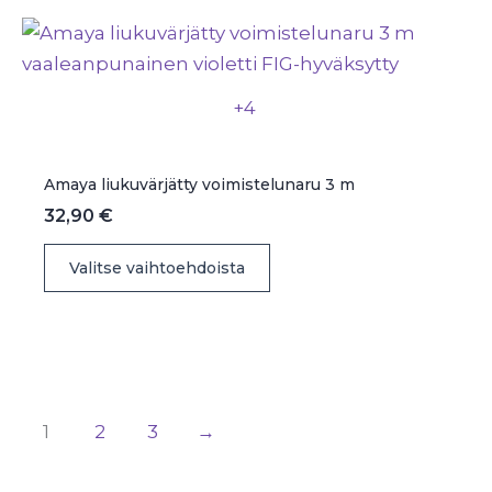
muunnelma.
Voit
tehdä
valinnat
+4
tuotteen
sivulla.
Amaya liukuvärjätty voimistelunaru 3 m
32,90
€
Tällä
Valitse vaihtoehdoista
tuotteella
on
useampi
muunnelma.
Voit
1
2
3
→
tehdä
valinnat