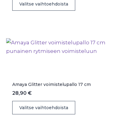
Valitse vaihtoehdoista
tuotteella
on
useampi
muunnelma.
Voit
tehdä
valinnat
tuotteen
sivulla.
Amaya Glitter voimistelupallo 17 cm
28,90
€
Tällä
Valitse vaihtoehdoista
tuotteella
on
useampi