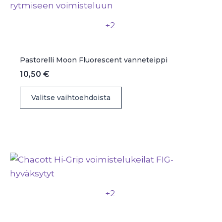
tehdä
valinnat
+2
tuotteen
sivulla.
Pastorelli Moon Fluorescent vanneteippi
10,50
€
Tällä
Valitse vaihtoehdoista
tuotteella
on
useampi
muunnelma.
Voit
tehdä
valinnat
+2
tuotteen
sivulla.