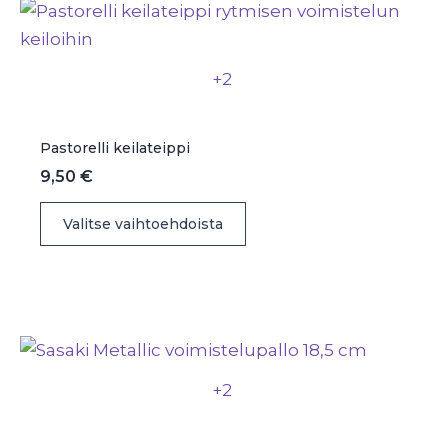
Voit
tehdä
valinnat
+2
tuotteen
sivulla.
Pastorelli keilateippi
9,50
€
Tällä
Valitse vaihtoehdoista
tuotteella
on
useampi
muunnelma.
Voit
tehdä
+2
valinnat
tuotteen