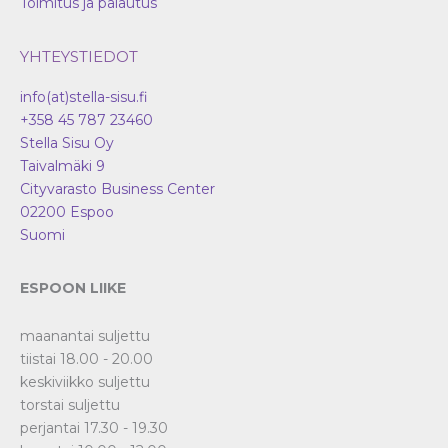
Toimitus ja palautus
YHTEYSTIEDOT
info(at)stella-sisu.fi
+358 45 787 23460
Stella Sisu Oy
Taivalmäki 9
Cityvarasto Business Center
02200
Espoo
Suomi
ESPOON LIIKE
maanantai suljettu
tiistai 18.00 - 20.00
keskiviikko suljettu
torstai suljettu
perjantai 17.30 - 19.30