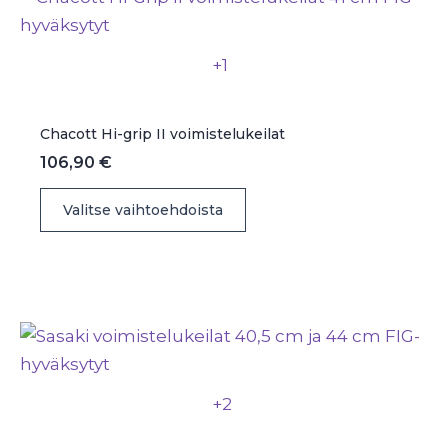
tehdä
valinnat
+1
tuotteen
sivulla.
Chacott Hi-grip II voimistelukeilat
106,90
€
Tällä
Valitse vaihtoehdoista
tuotteella
on
useampi
muunnelma.
Voit
tehdä
valinnat
+2
tuotteen
sivulla.