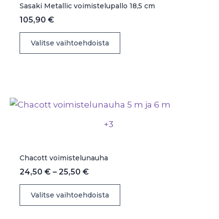
sivulla.
Sasaki Metallic voimistelupallo 18,5 cm
105,90
€
Tällä
Valitse vaihtoehdoista
tuotteella
on
useampi
muunnelma.
Voit
tehdä
+3
valinnat
tuotteen
sivulla.
Chacott voimistelunauha
Hintaluokka:
24,50
€
–
25,50
€
24,50 €
Tällä
-
Valitse vaihtoehdoista
25,50 €
tuotteella
on