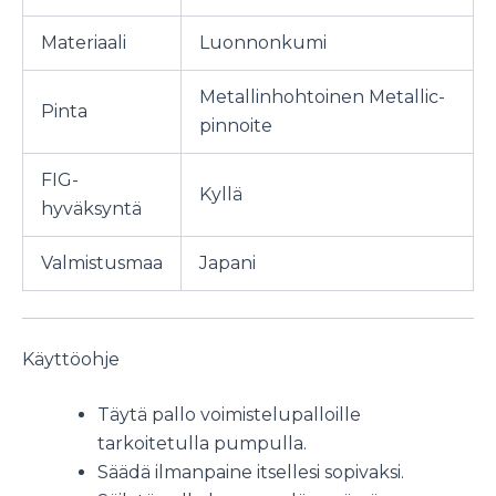
Materiaali
Luonnonkumi
Metallinhohtoinen Metallic-
Pinta
pinnoite
FIG-
Kyllä
hyväksyntä
Valmistusmaa
Japani
Käyttöohje
Täytä pallo voimistelupalloille
tarkoitetulla pumpulla.
Säädä ilmanpaine itsellesi sopivaksi.