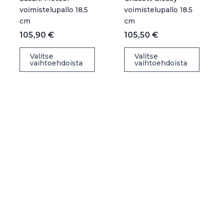
voimistelupallo 18,5
voimistelupallo 18.5
cm
cm
105,90
€
105,50
€
Tällä
Täll
Valitse
Valitse
vaihtoehdoista
vaihtoehdoista
tuotteella
tuot
on
on
useampi
use
muunnelma.
muu
Voit
Voit
tehdä
teh
valinnat
vali
tuotteen
tuot
sivulla.
sivul