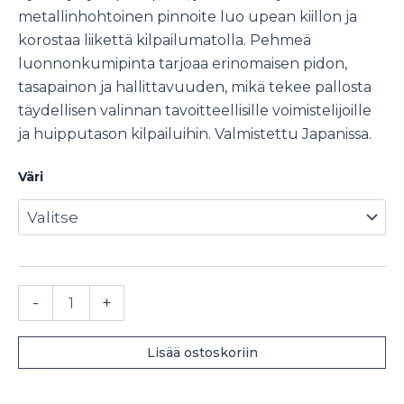
metallinhohtoinen pinnoite luo upean kiillon ja
korostaa liikettä kilpailumatolla. Pehmeä
luonnonkumipinta tarjoaa erinomaisen pidon,
tasapainon ja hallittavuuden, mikä tekee pallosta
täydellisen valinnan tavoitteellisille voimistelijoille
ja huipputason kilpailuihin. Valmistettu Japanissa.
Väri
Sasaki
-
+
Metallic
voimistelupallo
18,5
Lisää ostoskoriin
cm
määrä