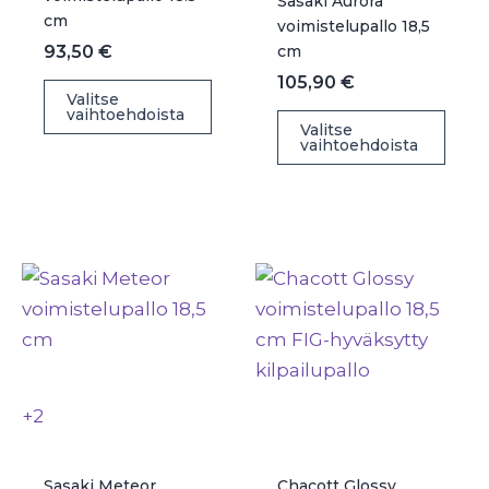
Sasaki Aurora
cm
voimistelupallo 18,5
93,50
€
cm
105,90
€
Tällä
Valitse
vaihtoehdoista
tuotteella
Täll
Valitse
vaihtoehdoista
on
tuot
useampi
on
muunnelma.
use
Voit
muu
tehdä
Voit
valinnat
teh
tuotteen
vali
sivulla.
tuot
sivul
+2
Sasaki Meteor
Chacott Glossy