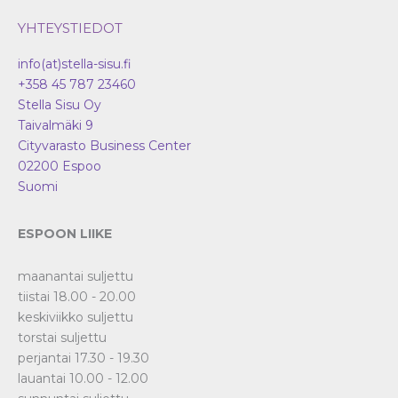
YHTEYSTIEDOT
info(at)stella-sisu.fi
+358 45 787 23460
Stella Sisu Oy
Taivalmäki 9
Cityvarasto Business Center
02200
Espoo
Suomi
ESPOON LIIKE
maanantai suljettu
tiistai 18.00 - 20.00
keskiviikko suljettu
torstai suljettu
perjantai 17.30 - 19.30
lauantai 10.00 - 12.00