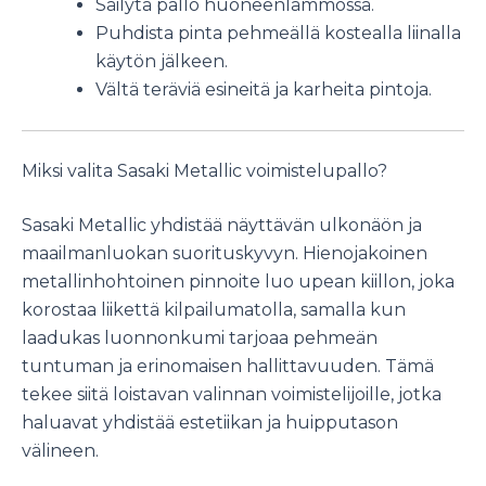
Säilytä pallo huoneenlämmössä.
Puhdista pinta pehmeällä kostealla liinalla
käytön jälkeen.
Vältä teräviä esineitä ja karheita pintoja.
Miksi valita Sasaki Metallic voimistelupallo?
Sasaki Metallic yhdistää näyttävän ulkonäön ja
maailmanluokan suorituskyvyn. Hienojakoinen
metallinhohtoinen pinnoite luo upean kiillon, joka
korostaa liikettä kilpailumatolla, samalla kun
laadukas luonnonkumi tarjoaa pehmeän
tuntuman ja erinomaisen hallittavuuden. Tämä
tekee siitä loistavan valinnan voimistelijoille, jotka
haluavat yhdistää estetiikan ja huipputason
välineen.