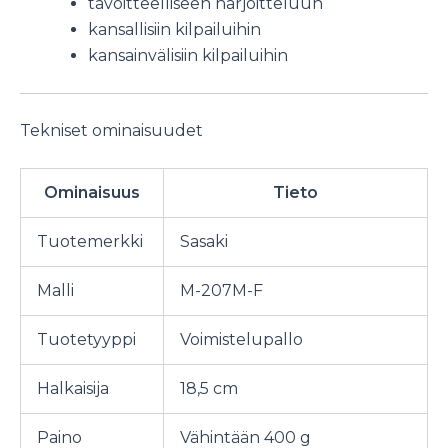
tavoitteelliseen harjoitteluun
kansallisiin kilpailuihin
kansainvälisiin kilpailuihin
Tekniset ominaisuudet
Ominaisuus
Tieto
Tuotemerkki
Sasaki
Malli
M-207M-F
Tuotetyyppi
Voimistelupallo
Halkaisija
18,5 cm
Paino
Vähintään 400 g