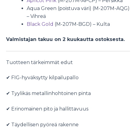
Apricot Pink
(M-207M-APCP) – Persikka
Aqua Green (poistuva väri) (M-207M-AQG)
– Vihreä
Black Gold
(M-207M-BGD) – Kulta
Valmistajan takuu on 2 kuukautta ostoksesta.
Tuotteen tärkeimmät edut
✔ FIG-hyväksytty kilpailupallo
✔ Tyylikäs metallinhohtoinen pinta
✔ Erinomainen pito ja hallittavuus
✔ Täydellisen pyöreä rakenne