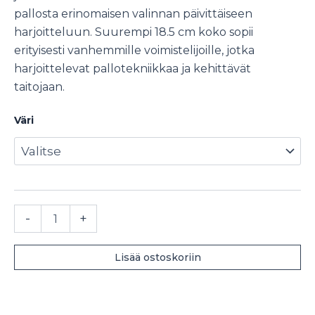
pallosta erinomaisen valinnan päivittäiseen
harjoitteluun. Suurempi 18.5 cm koko sopii
erityisesti vanhemmille voimistelijoille, jotka
harjoittelevat pallotekniikkaa ja kehittävät
taitojaan.
Väri
Amaya
-
+
Glitter
voimistelupallo
18.5
Lisää ostoskoriin
cm
määrä