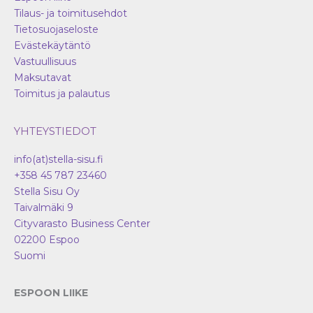
Tilaus- ja toimitusehdot
Tietosuojaseloste
Evästekäytäntö
Vastuullisuus
Maksutavat
Toimitus ja palautus
YHTEYSTIEDOT
info(at)stella-sisu.fi
+358 45 787 23460
Stella Sisu Oy
Taivalmäki 9
Cityvarasto Business Center
02200
Espoo
Suomi
ESPOON LIIKE