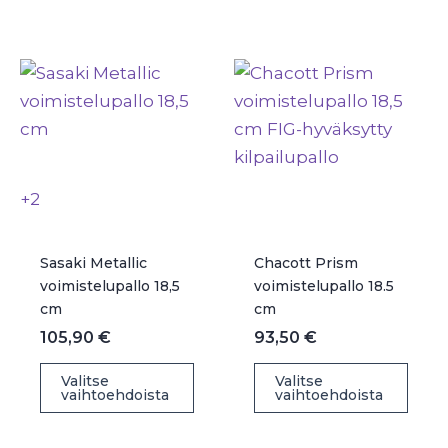
muunnelma.
use
Voit
muu
tehdä
Voit
valinnat
teh
tuotteen
vali
sivulla.
tuot
sivul
+2
Sasaki Metallic
Chacott Prism
voimistelupallo 18,5
voimistelupallo 18.5
cm
cm
105,90
€
93,50
€
Tällä
Täll
Valitse
Valitse
vaihtoehdoista
vaihtoehdoista
tuotteella
tuot
on
on