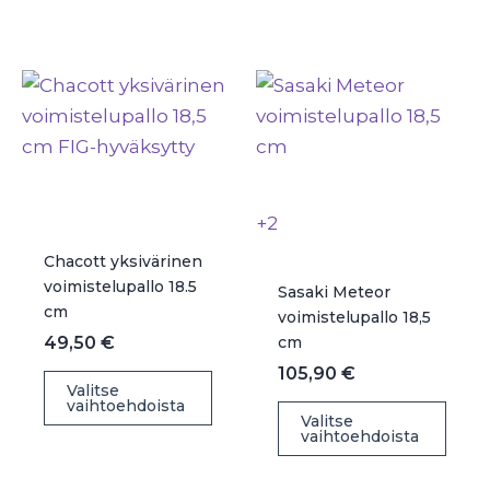
useampi
muu
muunnelma.
Voit
Voit
teh
tehdä
vali
valinnat
tuot
tuotteen
sivul
sivulla.
+2
Chacott yksivärinen
voimistelupallo 18.5
Sasaki Meteor
cm
voimistelupallo 18,5
49,50
€
cm
105,90
€
Tällä
Valitse
vaihtoehdoista
tuotteella
Täll
Valitse
vaihtoehdoista
on
tuot
useampi
on