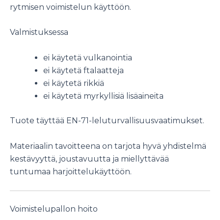
rytmisen voimistelun käyttöön.
Valmistuksessa
ei käytetä vulkanointia
ei käytetä ftalaatteja
ei käytetä rikkiä
ei käytetä myrkyllisiä lisäaineita
Tuote täyttää EN-71-leluturvallisuusvaatimukset.
Materiaalin tavoitteena on tarjota hyvä yhdistelmä
kestävyyttä, joustavuutta ja miellyttävää
tuntumaa harjoittelukäyttöön.
Voimistelupallon hoito