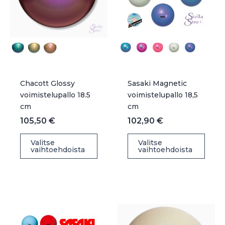
Chacott Glossy
Sasaki Magnetic
voimistelupallo 18.5
voimistelupallo 18,5
cm
cm
105,50
€
102,90
€
Tällä
Täll
Valitse
Valitse
vaihtoehdoista
vaihtoehdoista
tuotteella
tuot
on
on
useampi
use
muunnelma.
muu
Voit
Voit
tehdä
teh