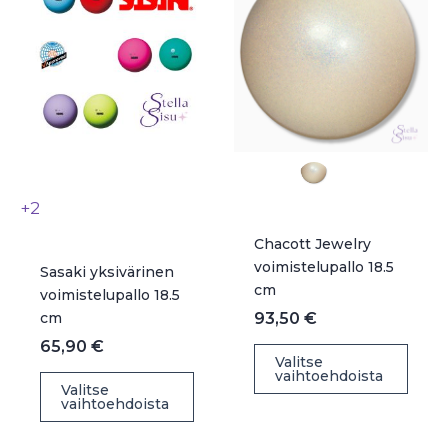
valinnat
vali
tuotteen
tuot
sivulla.
sivul
+2
Chacott Jewelry
voimistelupallo 18.5
Sasaki yksivärinen
cm
voimistelupallo 18.5
cm
93,50
€
65,90
€
Täll
Valitse
vaihtoehdoista
Tällä
tuot
Valitse
vaihtoehdoista
tuotteella
on
on
use