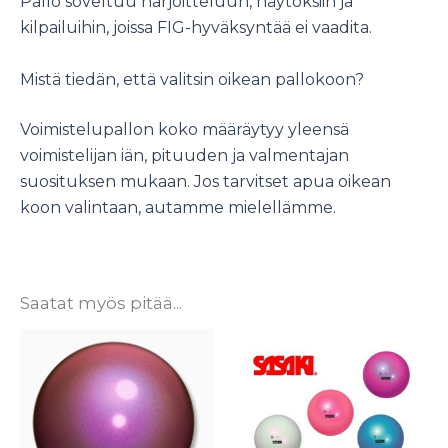
Pallo soveltuu harjoitteluun, näytöksiin ja
kilpailuihin, joissa FIG-hyväksyntää ei vaadita.
Mistä tiedän, että valitsin oikean pallokoon?
Voimistelupallon koko määräytyy yleensä
voimistelijan iän, pituuden ja valmentajan
suosituksen mukaan. Jos tarvitset apua oikean
koon valintaan, autamme mielellämme.
Saatat myös pitää...