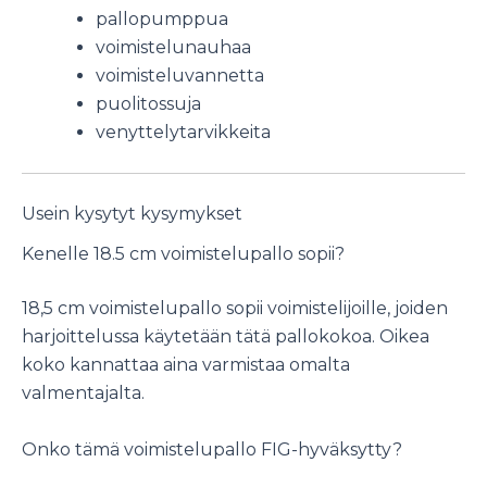
pallopumppua
voimistelunauhaa
voimisteluvannetta
puolitossuja
venyttelytarvikkeita
Usein kysytyt kysymykset
Kenelle 18.5 cm voimistelupallo sopii?
18,5 cm voimistelupallo sopii voimistelijoille, joiden
harjoittelussa käytetään tätä pallokokoa. Oikea
koko kannattaa aina varmistaa omalta
valmentajalta.
Onko tämä voimistelupallo FIG-hyväksytty?