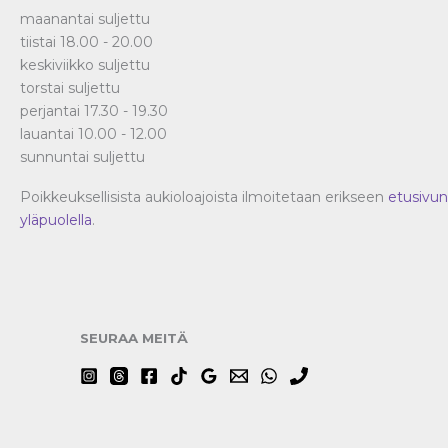
maanantai suljettu
tiistai 18.00 - 20.00
keskiviikko suljettu
torstai suljettu
perjantai 17.30 - 19.30
lauantai 10.00 - 12.00
sunnuntai suljettu
Poikkeuksellisista aukioloajoista ilmoitetaan erikseen
etusivun
yläpuolella
.
SEURAA MEITÄ