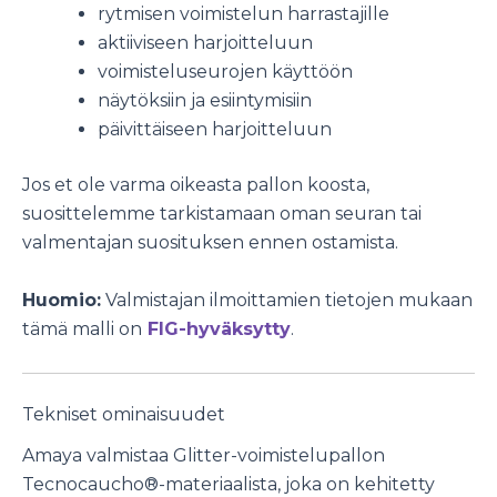
rytmisen voimistelun harrastajille
aktiiviseen harjoitteluun
voimisteluseurojen käyttöön
näytöksiin ja esiintymisiin
päivittäiseen harjoitteluun
Jos et ole varma oikeasta pallon koosta,
suosittelemme tarkistamaan oman seuran tai
valmentajan suosituksen ennen ostamista.
Huomio:
Valmistajan ilmoittamien tietojen mukaan
tämä malli on
FIG-hyväksytty
.
Tekniset ominaisuudet
Amaya valmistaa Glitter-voimistelupallon
Tecnocaucho®-materiaalista, joka on kehitetty