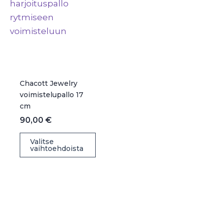
tuot
tuotteen
sivul
sivulla.
Chacott Jewelry
voimistelupallo 17
cm
90,00
€
Tällä
Valitse
vaihtoehdoista
tuotteella
on
useampi
muunnelma.
Voit
tehdä