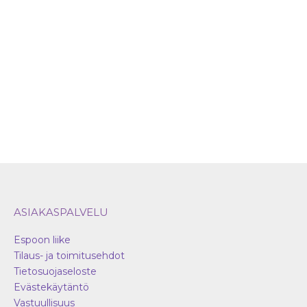
valinnat
tuotteen
sivulla.
ASIAKASPALVELU
Espoon liike
Tilaus- ja toimitusehdot
Tietosuojaseloste
Evästekäytäntö
Vastuullisuus