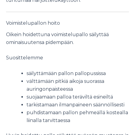
tuntumaa harjoittelukäyttöön.
Voimistelupallon hoito
Oikein hoidettuna voimistelupallo säilyttää
ominaisuutensa pidempään.
Suosittelemme
säilyttämään pallon pallopussissa
välttämään pitkiä aikoja suorassa
auringonpaisteessa
suojaamaan palloa teräviltä esineiltä
tarkistamaan ilmanpaineen säännöllisesti
puhdistamaan pallon pehmeällä kostealla
liinalla tarvittaessa