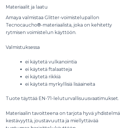
Materiaalit ja laatu
Amaya valmistaa Glitter-voimistelupallon
Tecnocaucho®-materiaalista, joka on kehitetty
rytmisen voimistelun käyttöön.
Valmistuksessa
ei käytetä vulkanointia
ei käytetä ftalaatteja
ei käytetä rikkiä
ei käytetä myrkyllisiä lisäaineita
Tuote täyttää EN-71-leluturvallisuusvaatimukset.
Materiaalin tavoitteena on tarjota hyvä yhdistelmä
kestävyyttä, joustavuutta ja miellyttävää