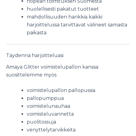
nopean toimituksen Suomesta
huolellisesti pakatut tuotteet
mahdollisuuden hankkia kaikki
harjoittelussa tarvittavat välineet samasta
paikasta
Täydennä harjoitteluasi
Amaya Glitter voimistelupallon kanssa
suosittelemme myös
voimistelupallon pallopussia
pallopumppua
voimistelunauhaa
voimisteluvannetta
puolitossuja
venyttelytarvikkeita