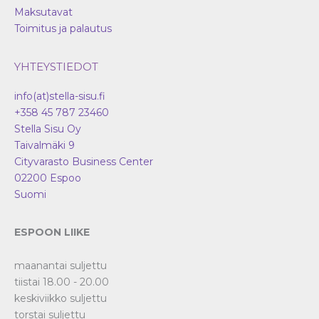
Maksutavat
Toimitus ja palautus
YHTEYSTIEDOT
info(at)stella-sisu.fi
+358 45 787 23460
Stella Sisu Oy
Taivalmäki 9
Cityvarasto Business Center
02200
Espoo
Suomi
ESPOON LIIKE
maanantai suljettu
tiistai 18.00 - 20.00
keskiviikko suljettu
torstai suljettu