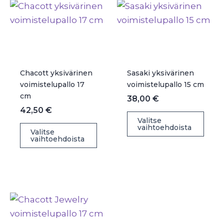
Chacott yksivärinen
Sasaki yksivärinen
voimistelupallo 17
voimistelupallo 15 cm
cm
38,00
€
42,50
€
Täll
Valitse
Tällä
vaihtoehdoista
tuot
Valitse
vaihtoehdoista
tuotteella
on
on
use
useampi
muu
muunnelma.
Voit
Voit
teh
tehdä
vali
valinnat