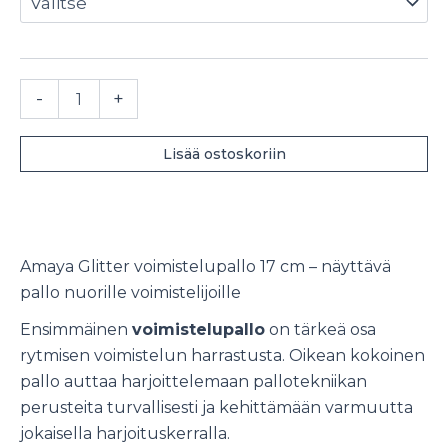
Amaya
-
+
Glitter
voimistelupallo
17
Lisää ostoskoriin
cm
määrä
Amaya Glitter voimistelupallo 17 cm – näyttävä
pallo nuorille voimistelijoille
Ensimmäinen
voimistelupallo
on tärkeä osa
rytmisen voimistelun harrastusta. Oikean kokoinen
pallo auttaa harjoittelemaan pallotekniikan
perusteita turvallisesti ja kehittämään varmuutta
jokaisella harjoituskerralla.