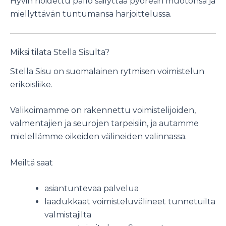
Hyvin hoidettu pallo säilyttää pyöreän muotonsa ja
miellyttävän tuntumansa harjoittelussa.
Miksi tilata Stella Sisulta?
Stella Sisu on suomalainen rytmisen voimistelun
erikoisliike.
Valikoimamme on rakennettu voimistelijoiden,
valmentajien ja seurojen tarpeisiin, ja autamme
mielellämme oikeiden välineiden valinnassa.
Meiltä saat
asiantuntevaa palvelua
laadukkaat voimisteluvälineet tunnetuilta
valmistajilta