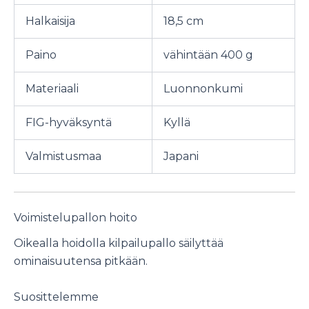
Halkaisija
18,5 cm
Paino
vähintään 400 g
Materiaali
Luonnonkumi
FIG-hyväksyntä
Kyllä
Valmistusmaa
Japani
Voimistelupallon hoito
Oikealla hoidolla kilpailupallo säilyttää
ominaisuutensa pitkään.
Suosittelemme