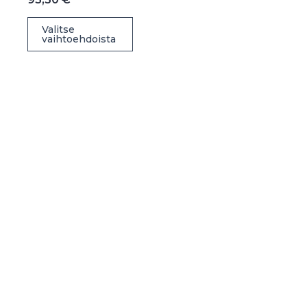
Tällä
Valitse
vaihtoehdoista
tuotteella
on
useampi
muunnelma.
Voit
tehdä
valinnat
tuotteen
sivulla.