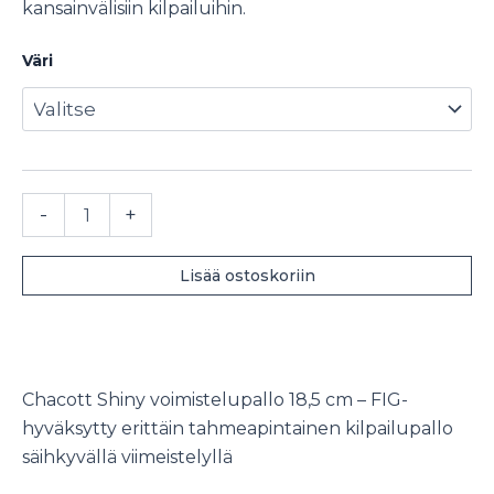
kansainvälisiin kilpailuihin.
Väri
Chacott
-
+
Shiny
voimistelupallo
18.5
Lisää ostoskoriin
cm
määrä
Chacott Shiny voimistelupallo 18,5 cm – FIG-
hyväksytty erittäin tahmeapintainen kilpailupallo
säihkyvällä viimeistelyllä