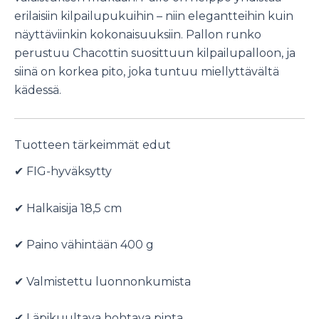
erilaisiin kilpailupukuihin – niin elegantteihin kuin
näyttäviinkin kokonaisuuksiin. Pallon runko
perustuu Chacottin suosittuun kilpailupalloon, ja
siinä on korkea pito, joka tuntuu miellyttävältä
kädessä.
Tuotteen tärkeimmät edut
✔ FIG-hyväksytty
✔ Halkaisija 18,5 cm
✔ Paino vähintään 400 g
✔ Valmistettu luonnonkumista
✔ Läpikuultava hohtava pinta