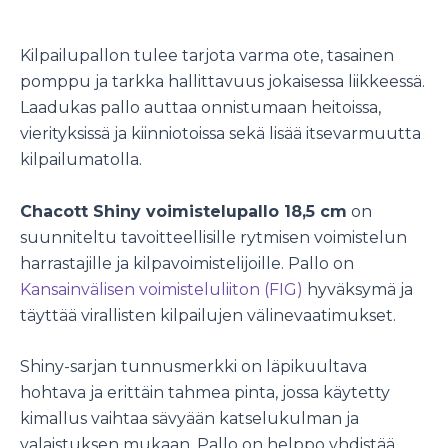
Kilpailupallon tulee tarjota varma ote, tasainen
pomppu ja tarkka hallittavuus jokaisessa liikkeessä.
Laadukas pallo auttaa onnistumaan heitoissa,
vierityksissä ja kiinniotoissa sekä lisää itsevarmuutta
kilpailumatolla.
Chacott Shiny voimistelupallo 18,5 cm
on
suunniteltu tavoitteellisille rytmisen voimistelun
harrastajille ja kilpavoimistelijoille. Pallo on
Kansainvälisen voimisteluliiton (FIG)
hyväksymä ja
täyttää virallisten kilpailujen välinevaatimukset.
Shiny-sarjan tunnusmerkki on läpikuultava
hohtava ja erittäin tahmea pinta, jossa käytetty
kimallus vaihtaa sävyään katselukulman ja
valaistuksen mukaan. Pallo on helppo yhdistää