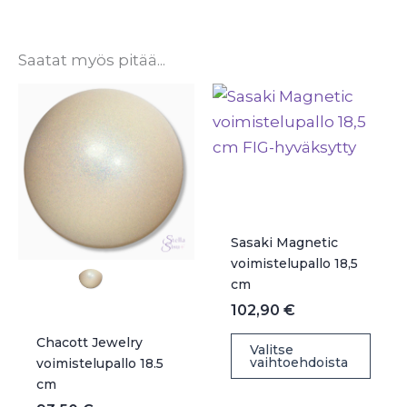
Saatat myös pitää...
Sasaki Magnetic
voimistelupallo 18,5
cm
102,90
€
Täll
Chacott Jewelry
Valitse
vaihtoehdoista
voimistelupallo 18.5
tuot
cm
on