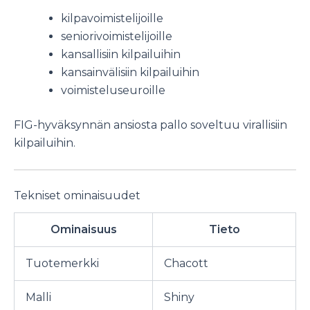
kilpavoimistelijoille
seniorivoimistelijoille
kansallisiin kilpailuihin
kansainvälisiin kilpailuihin
voimisteluseuroille
FIG-hyväksynnän ansiosta pallo soveltuu virallisiin
kilpailuihin.
Tekniset ominaisuudet
Ominaisuus
Tieto
Tuotemerkki
Chacott
Malli
Shiny