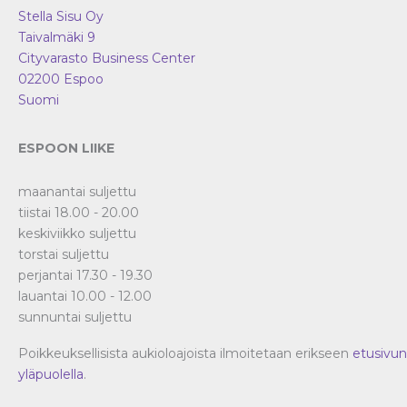
Stella Sisu Oy
Taivalmäki 9
Cityvarasto Business Center
02200
Espoo
Suomi
ESPOON LIIKE
maanantai suljettu
tiistai 18.00 - 20.00
keskiviikko suljettu
torstai suljettu
perjantai 17.30 - 19.30
lauantai 10.00 - 12.00
sunnuntai suljettu
Poikkeuksellisista aukioloajoista ilmoitetaan erikseen
etusivun
yläpuolella
.