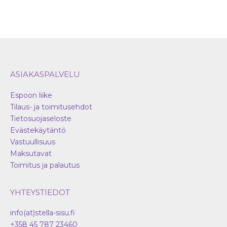
ASIAKASPALVELU
Espoon liike
Tilaus- ja toimitusehdot
Tietosuojaseloste
Evästekäytäntö
Vastuullisuus
Maksutavat
Toimitus ja palautus
YHTEYSTIEDOT
info(at)stella-sisu.fi
+358 45 787 23460