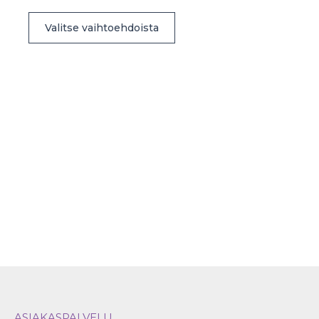
Tällä
Valitse vaihtoehdoista
tuotteella
on
useampi
muunnelma.
Voit
tehdä
valinnat
tuotteen
sivulla.
ASIAKASPALVELU