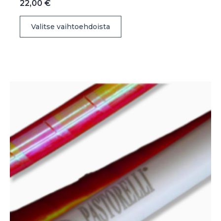
22,00
€
Tällä
Valitse vaihtoehdoista
tuotteella
on
useampi
muunnelma.
Voit
tehdä
valinnat
tuotteen
sivulla.