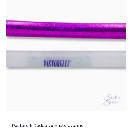
tehdä
valinnat
tuotteen
sivulla.
Pastorelli Rodeo voimisteluvanne