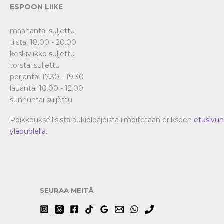
ESPOON LIIKE
maanantai suljettu
tiistai 18.00 - 20.00
keskiviikko suljettu
torstai suljettu
perjantai 17.30 - 19.30
lauantai 10.00 - 12.00
sunnuntai suljettu
Poikkeuksellisista aukioloajoista ilmoitetaan erikseen
etusivun
yläpuolella
.
SEURAA MEITÄ