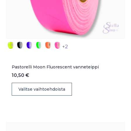
+2
Pastorelli Moon Fluorescent vanneteippi
10,50
€
Tällä
Valitse vaihtoehdoista
tuotteella
on
useampi
muunnelma.
Voit