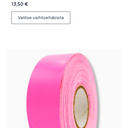
13,50
€
Tällä
Valitse vaihtoehdoista
tuotteella
on
useampi
muunnelma.
Voit
tehdä
valinnat
tuotteen
sivulla.