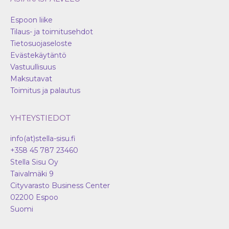
Espoon liike
Tilaus- ja toimitusehdot
Tietosuojaseloste
Evästekäytäntö
Vastuullisuus
Maksutavat
Toimitus ja palautus
YHTEYSTIEDOT
info(at)stella-sisu.fi
+358 45 787 23460
Stella Sisu Oy
Taivalmäki 9
Cityvarasto Business Center
02200
Espoo
Suomi