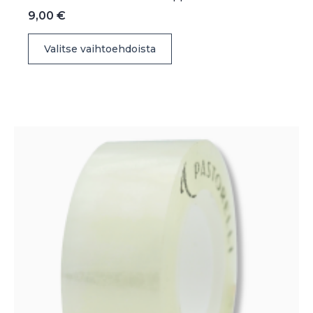
9,00
€
Tällä
Valitse vaihtoehdoista
tuotteella
on
useampi
muunnelma.
Voit
tehdä
valinnat
tuotteen
sivulla.