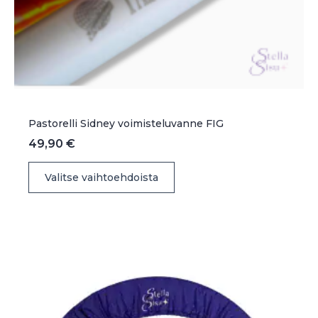
Pastorelli Sidney voimisteluvanne FIG
49,90
€
Tällä
Valitse vaihtoehdoista
tuotteella
on
useampi
muunnelma.
Voit
tehdä
valinnat