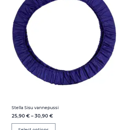
tuotteen
sivulla.
Stella Sisu vannepussi
Hintaluokka:
25,90
€
–
30,90
€
25,90 €
Tällä
-
Select options