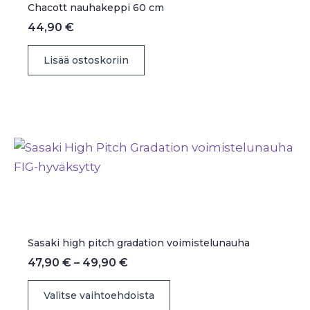
valinnat
Chacott nauhakeppi 60 cm
tuotteen
44,90
€
sivulla.
Lisää ostoskoriin
Sasaki high pitch gradation voimistelunauha
Hintaluokka:
47,90
€
–
49,90
€
47,90 €
Tällä
-
Valitse vaihtoehdoista
49,90 €
tuotteella