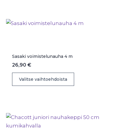
Sasaki voimistelunauha 4 m
26,90
€
Tällä
Valitse vaihtoehdoista
tuotteella
on
useampi
muunnelma.
Voit
tehdä
valinnat