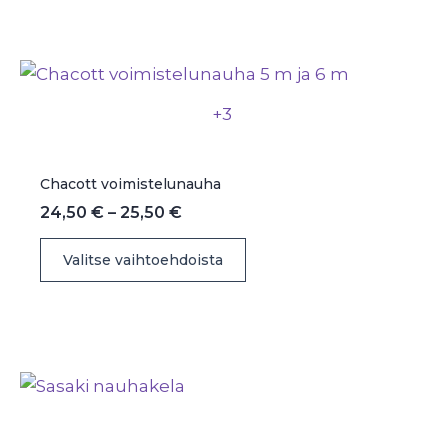
useampi
muunnelma.
Voit
tehdä
+3
valinnat
tuotteen
sivulla.
Chacott voimistelunauha
Hintaluokka:
24,50
€
–
25,50
€
24,50 €
Tällä
-
Valitse vaihtoehdoista
25,50 €
tuotteella
on
useampi
muunnelma.
Voit
tehdä
valinnat