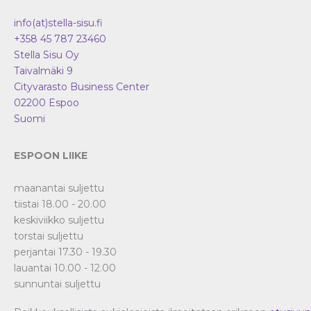
info(at)stella-sisu.fi
+358 45 787 23460
Stella Sisu Oy
Taivalmäki 9
Cityvarasto Business Center
02200
Espoo
Suomi
ESPOON LIIKE
maanantai suljettu
tiistai 18.00 - 20.00
keskiviikko suljettu
torstai suljettu
perjantai 17.30 - 19.30
lauantai 10.00 - 12.00
sunnuntai suljettu