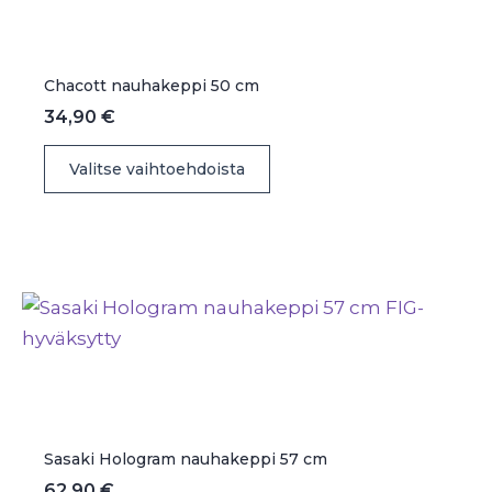
tuotteen
sivulla.
Chacott nauhakeppi 50 cm
34,90
€
Tällä
Valitse vaihtoehdoista
tuotteella
on
useampi
muunnelma.
Voit
tehdä
valinnat
tuotteen
sivulla.
Sasaki Hologram nauhakeppi 57 cm
62,90
€