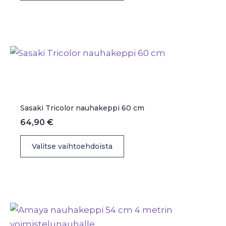
on
useampi
muunnelma.
Voit
tehdä
valinnat
tuotteen
sivulla.
Sasaki Tricolor nauhakeppi 60 cm
64,90
€
Tällä
Valitse vaihtoehdoista
tuotteella
on
useampi
muunnelma.
Voit
tehdä