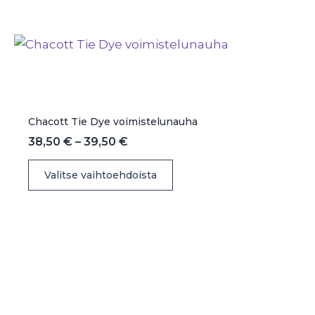
useampi
muunnelma.
Voit
tehdä
valinnat
tuotteen
sivulla.
Chacott Tie Dye voimistelunauha
Hintaluokka:
38,50
€
–
39,50
€
38,50 €
Tällä
-
Valitse vaihtoehdoista
39,50 €
tuotteella
on
useampi
muunnelma.
Voit
tehdä
valinnat