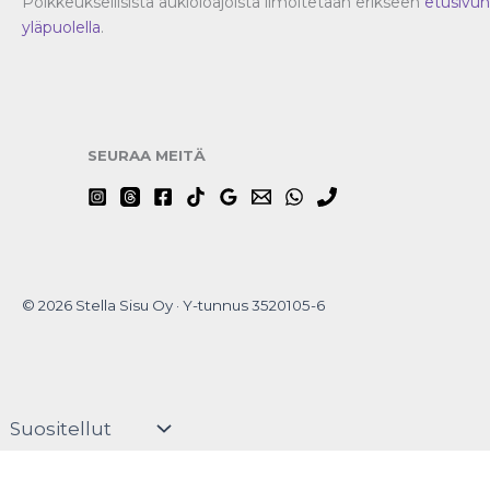
Poikkeuksellisista aukioloajoista ilmoitetaan erikseen
etusivun
yläpuolella
.
SEURAA MEITÄ
© 2026 Stella Sisu Oy · Y-tunnus 3520105-6