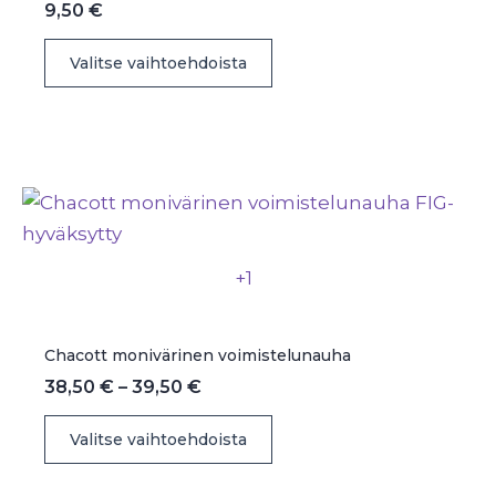
9,50
€
Tällä
Valitse vaihtoehdoista
tuotteella
on
useampi
muunnelma.
Voit
tehdä
valinnat
+1
tuotteen
sivulla.
Chacott monivärinen voimistelunauha
Hintaluokka:
38,50
€
–
39,50
€
38,50 €
Tällä
-
Valitse vaihtoehdoista
39,50 €
tuotteella
on