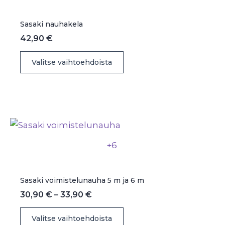
tuotteen
sivulla.
Sasaki nauhakela
42,90
€
Tällä
Valitse vaihtoehdoista
tuotteella
on
useampi
muunnelma.
Voit
tehdä
+6
valinnat
tuotteen
sivulla.
Sasaki voimistelunauha 5 m ja 6 m
Hintaluokka:
30,90
€
–
33,90
€
30,90 €
Tällä
-
Valitse vaihtoehdoista
33,90 €
tuotteella