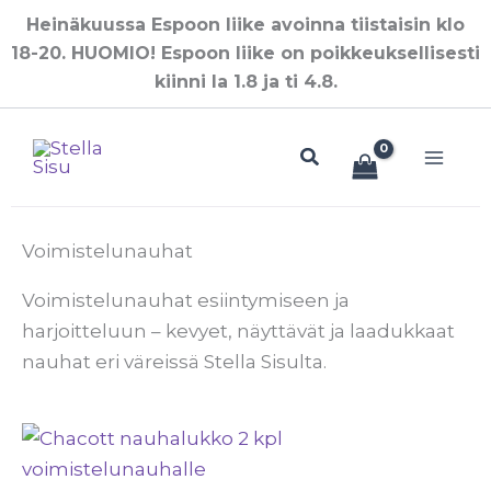
Siirry
Heinäkuussa Espoon liike avoinna tiistaisin klo
sisältöön
18-20. HUOMIO! Espoon liike on poikkeuksellisesti
kiinni la 1.8 ja ti 4.8.
Hae
Voimistelunauhat
Voimistelunauhat esiintymiseen ja
harjoitteluun – kevyet, näyttävät ja laadukkaat
nauhat eri väreissä Stella Sisulta.