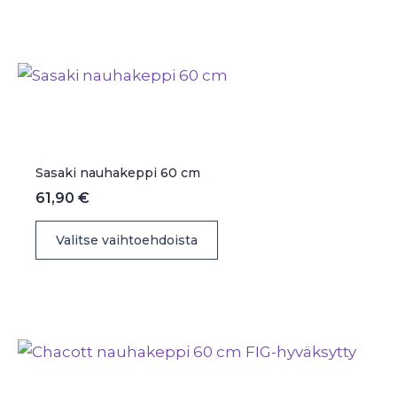
Sasaki nauhakeppi 60 cm
61,90
€
Tällä
Valitse vaihtoehdoista
tuotteella
on
useampi
muunnelma.
Voit
tehdä