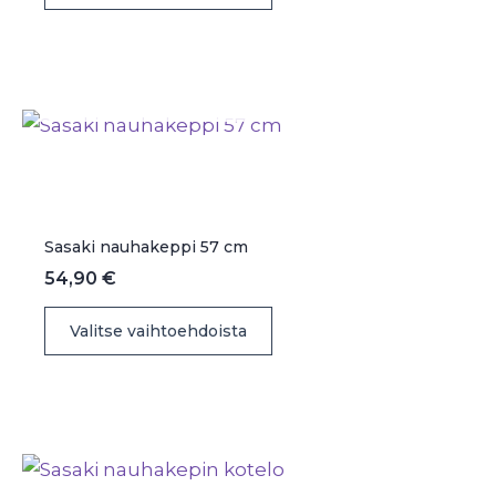
on
useampi
muunnelma.
LOPPU VARASTOSTA
Voit
tehdä
valinnat
tuotteen
sivulla.
Sasaki nauhakeppi 57 cm
54,90
€
Tällä
Valitse vaihtoehdoista
tuotteella
on
useampi
muunnelma.
Voit