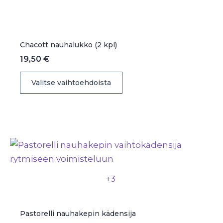
Chacott nauhalukko (2 kpl)
19,50
€
Tällä
Valitse vaihtoehdoista
tuotteella
on
useampi
muunnelma.
Voit
tehdä
valinnat
+3
tuotteen
sivulla.
Pastorelli nauhakepin kädensija