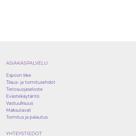
tuotteen
sivulla.
ASIAKASPALVELU
Espoon liike
Tilaus- ja toimitusehdot
Tietosuojaseloste
Evästekäytäntö
Vastuullisuus
Maksutavat
Toimitus ja palautus
YHTEYSTIEDOT