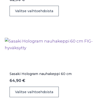
Tällä
Valitse vaihtoehdoista
tuotteella
on
useampi
muunnelma.
Voit
tehdä
valinnat
tuotteen
sivulla.
Sasaki Hologram nauhakeppi 60 cm
64,90
€
Tällä
Valitse vaihtoehdoista
tuotteella
on