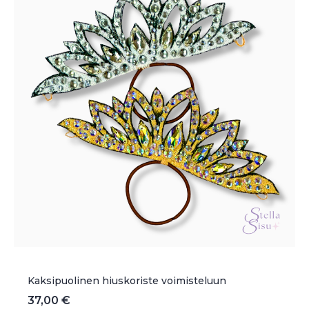
valinnat
tuotteen
sivulla.
Kaksipuolinen hiuskoriste voimisteluun
37,00
€