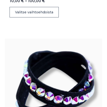
Hintaluokka:
10,00
€
–
100,00
€
10,00 €
Tällä
-
Valitse vaihtoehdoista
100,00 €
tuotteella
on
useampi
muunnelma.
Voit
tehdä
valinnat
tuotteen
sivulla.