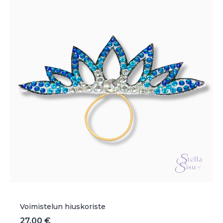
valinnat
tuotteen
sivulla.
Voimistelun hiuskoriste
27,00
€