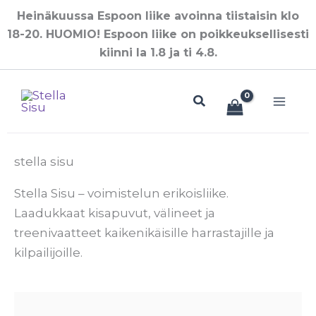
Siirry
Heinäkuussa Espoon liike avoinna tiistaisin klo
sisältöön
18-20. HUOMIO! Espoon liike on poikkeuksellisesti
kiinni la 1.8 ja ti 4.8.
Hae
stella sisu
Stella Sisu – voimistelun erikoisliike.
Laadukkaat kisapuvut, välineet ja
treenivaatteet kaikenikäisille harrastajille ja
kilpailijoille.