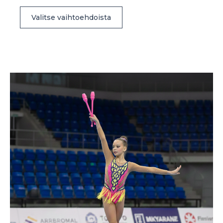
Tällä
Valitse vaihtoehdoista
tuotteella
on
useampi
muunnelma.
Voit
tehdä
valinnat
tuotteen
sivulla.