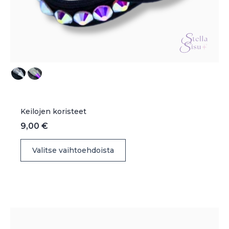
Keilojen koristeet
9,00
€
Tällä
Valitse vaihtoehdoista
tuotteella
on
useampi
muunnelma.
Voit
tehdä