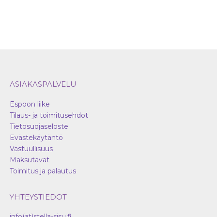
ASIAKASPALVELU
Espoon liike
Tilaus- ja toimitusehdot
Tietosuojaseloste
Evästekäytäntö
Vastuullisuus
Maksutavat
Toimitus ja palautus
YHTEYSTIEDOT
info(at)stella-sisu.fi