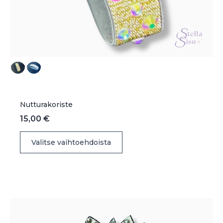
Nutturakoriste
15,00
€
Tällä
Valitse vaihtoehdoista
tuotteella
on
useampi
muunnelma.
Voit
tehdä