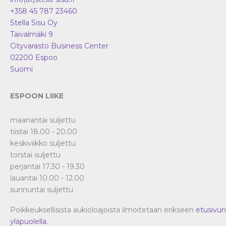
+358 45 787 23460
Stella Sisu Oy
Taivalmäki 9
Cityvarasto Business Center
02200
Espoo
Suomi
ESPOON LIIKE
maanantai suljettu
tiistai 18.00 - 20.00
keskiviikko suljettu
torstai suljettu
perjantai 17.30 - 19.30
lauantai 10.00 - 12.00
sunnuntai suljettu
Poikkeuksellisista aukioloajoista ilmoitetaan erikseen
etusivun
yläpuolella
.