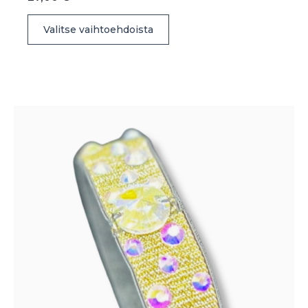
Tällä
Valitse vaihtoehdoista
tuotteella
on
useampi
muunnelma.
Voit
tehdä
valinnat
tuotteen
sivulla.