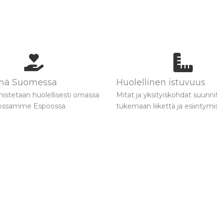
önä Suomessa
Huolellinen istuvuus
istetaan huolellisesti omassa
Mitat ja yksityiskohdat suunni
ossamme Espoossa.
tukemaan liikettä ja esiintymis