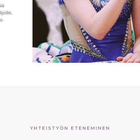
iä
joille,
ss-
YHTEISTYÖN ETENEMINEN