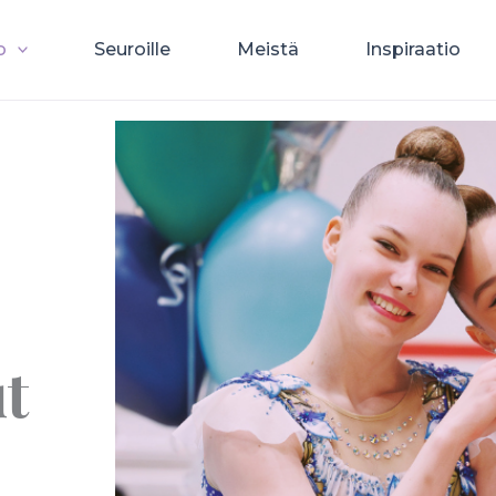
o
Seuroille
Meistä
Inspiraatio
ut