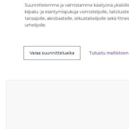
Suunnittelemme ja valmistamme käsityönä yksilöllis
kilpailu- ja esiintymispukuja voimistelijoille, taitoluisteli
tanssijoille, akrobaateille, sirkustaiteilijoille sekä fitne
urheilijoille.
Varaa suunnitteluaika
Tutustu mallistoon