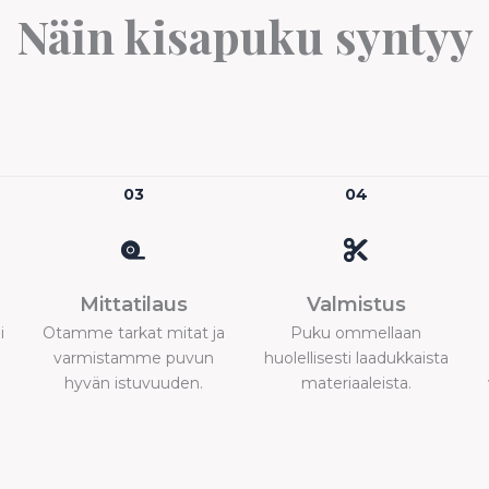
Näin kisapuku syntyy
03
04
Mittatilaus
Valmistus
i
Otamme tarkat mitat ja
Puku ommellaan
.
varmistamme puvun
huolellisesti laadukkaista
hyvän istuvuuden.
materiaaleista.