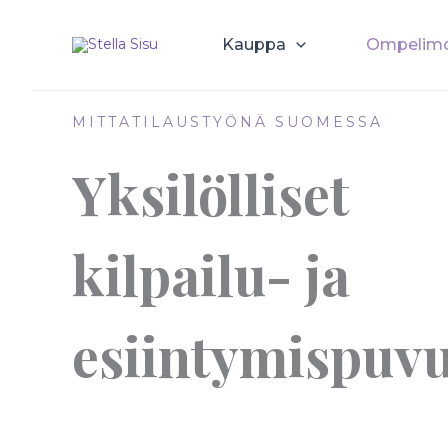
Siirry
sisältöön
Kauppa
Ompelim
MITTATILAUSTYÖNÄ SUOMESSA
Yksilölliset
kilpailu- ja
esiintymispuv