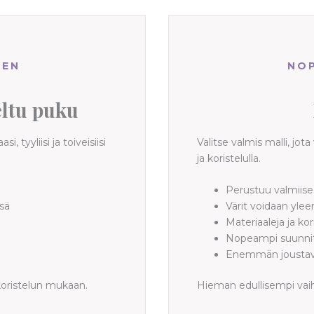
NEN
NO
eltu puku
, tyyliisi ja toiveisiisi
Valitse valmis malli, jota
ja koristelulla.
Perustuu valmiise
ssä
Värit voidaan ylee
Materiaaleja ja ko
Nopeampi suunnitt
Enemmän joustavu
koristelun mukaan.
Hieman edullisempi vaih