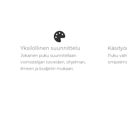
Yksilöllinen suunnittelu
Käsity
Jokainen puku suunnitellaan
Puku valm
voimistelijan toiveiden, ohjelman,
ompelim
ilmeen ja budjetin mukaan.