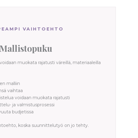
PEAMPI VAIHTOEHTO
Mallistopuku
 voidaan muokata rajatusti väreillä, materiaaleilla
en malliin
nsä vaihtaa
ristelua voidaan muokata rajatusti
elu- ja valmistusprosessi
uta budjetissa
toehto, koska suunnittelutyö on jo tehty.