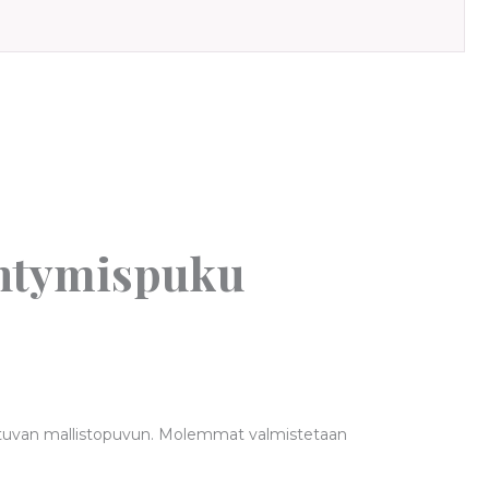
iintymispuku
 perustuvan mallistopuvun. Molemmat valmistetaan