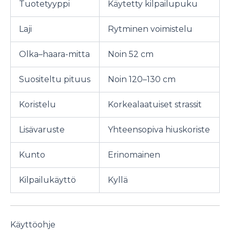
Tuotetyyppi
Käytetty kilpailupuku
Laji
Rytminen voimistelu
Olka–haara-mitta
Noin 52 cm
Suositeltu pituus
Noin 120–130 cm
Koristelu
Korkealaatuiset strassit
Lisävaruste
Yhteensopiva hiuskoriste
Kunto
Erinomainen
Kilpailukäyttö
Kyllä
Käyttöohje