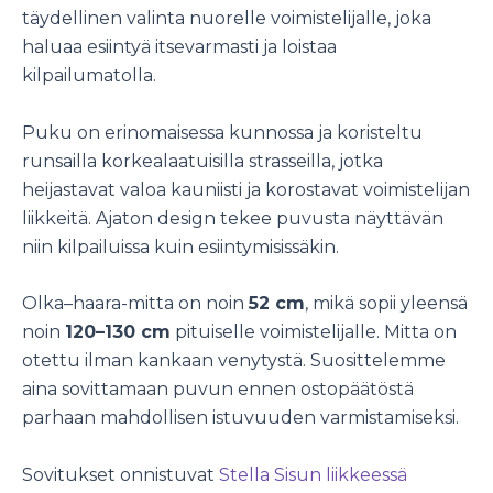
täydellinen valinta nuorelle voimistelijalle, joka
haluaa esiintyä itsevarmasti ja loistaa
kilpailumatolla.
Puku on erinomaisessa kunnossa ja koristeltu
runsailla korkealaatuisilla strasseilla, jotka
heijastavat valoa kauniisti ja korostavat voimistelijan
liikkeitä. Ajaton design tekee puvusta näyttävän
niin kilpailuissa kuin esiintymisissäkin.
Olka–haara-mitta on noin
52 cm
, mikä sopii yleensä
noin
120–130 cm
pituiselle voimistelijalle. Mitta on
otettu ilman kankaan venytystä. Suosittelemme
aina sovittamaan puvun ennen ostopäätöstä
parhaan mahdollisen istuvuuden varmistamiseksi.
Sovitukset onnistuvat
Stella Sisun liikkeessä