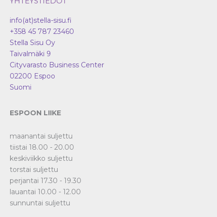
YHTEYSTIEDOT
info(at)stella-sisu.fi
+358 45 787 23460
Stella Sisu Oy
Taivalmäki 9
Cityvarasto Business Center
02200
Espoo
Suomi
ESPOON LIIKE
maanantai suljettu
tiistai 18.00 - 20.00
keskiviikko suljettu
torstai suljettu
perjantai 17.30 - 19.30
lauantai 10.00 - 12.00
sunnuntai suljettu