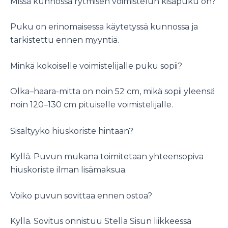
Missä kunnossa rytmisen voimistelun kisapuku on?
Puku on erinomaisessa käytetyssä kunnossa ja
tarkistettu ennen myyntiä.
Minkä kokoiselle voimistelijalle puku sopii?
Olka–haara-mitta on noin 52 cm, mikä sopii yleensä
noin 120–130 cm pituiselle voimistelijalle.
Sisältyykö hiuskoriste hintaan?
Kyllä. Puvun mukana toimitetaan yhteensopiva
hiuskoriste ilman lisämaksua.
Voiko puvun sovittaa ennen ostoa?
Kyllä. Sovitus onnistuu Stella Sisun liikkeessä