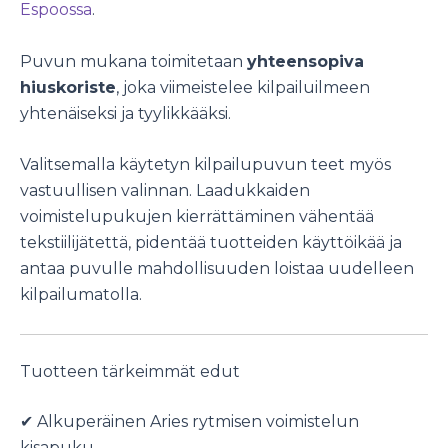
Espoossa
.
Puvun mukana toimitetaan
yhteensopiva
hiuskoriste
, joka viimeistelee kilpailuilmeen
yhtenäiseksi ja tyylikkääksi.
Valitsemalla käytetyn kilpailupuvun teet myös
vastuullisen valinnan. Laadukkaiden
voimistelupukujen kierrättäminen vähentää
tekstiilijätettä, pidentää tuotteiden käyttöikää ja
antaa puvulle mahdollisuuden loistaa uudelleen
kilpailumatolla.
Tuotteen tärkeimmät edut
✔ Alkuperäinen Aries rytmisen voimistelun
kisapuku