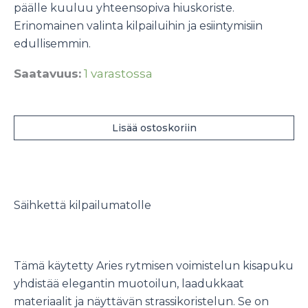
päälle kuuluu yhteensopiva hiuskoriste.
Erinomainen valinta kilpailuihin ja esiintymisiin
edullisemmin.
Saatavuus:
1 varastossa
Aries
rytmisen
Lisää ostoskoriin
voimistelun
kisapuku
määrä
Säihkettä kilpailumatolle
Tämä käytetty Aries rytmisen voimistelun kisapuku
yhdistää elegantin muotoilun, laadukkaat
materiaalit ja näyttävän strassikoristelun. Se on