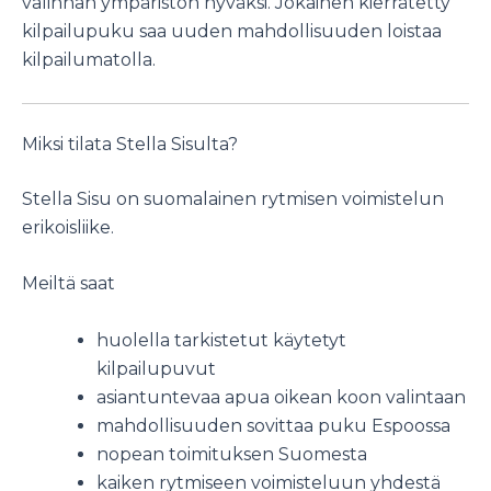
valinnan ympäristön hyväksi. Jokainen kierrätetty
kilpailupuku saa uuden mahdollisuuden loistaa
kilpailumatolla.
Miksi tilata Stella Sisulta?
Stella Sisu on suomalainen rytmisen voimistelun
erikoisliike.
Meiltä saat
huolella tarkistetut käytetyt
kilpailupuvut
asiantuntevaa apua oikean koon valintaan
mahdollisuuden sovittaa puku Espoossa
nopean toimituksen Suomesta
kaiken rytmiseen voimisteluun yhdestä