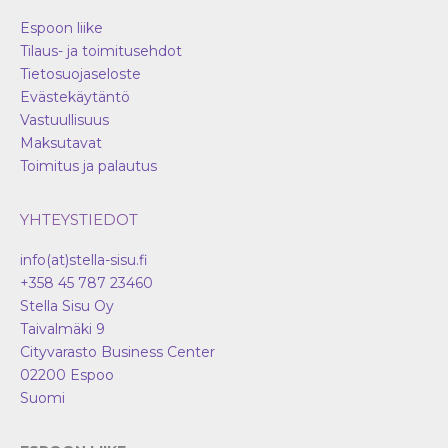
Espoon liike
Tilaus- ja toimitusehdot
Tietosuojaseloste
Evästekäytäntö
Vastuullisuus
Maksutavat
Toimitus ja palautus
YHTEYSTIEDOT
info(at)stella-sisu.fi
+358 45 787 23460
Stella Sisu Oy
Taivalmäki 9
Cityvarasto Business Center
02200
Espoo
Suomi