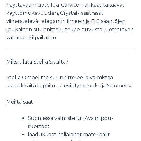
näyttävää muotoilua. Carvico-kankaat takaavat
käyttömukavuuden, Crystal-lasistrassit
viimeistelevät elegantin ilmeen ja FIG sääntöjen
mukainen suunnittelu tekee puvusta luotettavan
valinnan kilpailuihin.
Miksi tilata Stella Sisulta?
Stella Ompelimo suunnittelee ja valmistaa
laadukkaita kilpailu- ja esiintymispukuja Suomessa.
Meiltä saat
Suomessa valmistetut Avainlippu-
tuotteet
laadukkaat italialaiset materiaalit