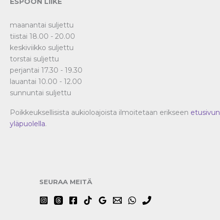
ESPOON LIIKE
maanantai suljettu
tiistai 18.00 - 20.00
keskiviikko suljettu
torstai suljettu
perjantai 17.30 - 19.30
lauantai 10.00 - 12.00
sunnuntai suljettu
Poikkeuksellisista aukioloajoista ilmoitetaan erikseen
etusivun
yläpuolella
.
SEURAA MEITÄ