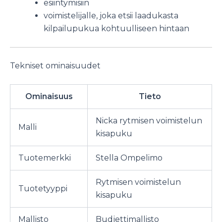
esiintymisiin
voimistelijalle, joka etsii laadukasta
kilpailupukua kohtuulliseen hintaan
Tekniset ominaisuudet
Ominaisuus
Tieto
Nicka rytmisen voimistelun
Malli
kisapuku
Tuotemerkki
Stella Ompelimo
Rytmisen voimistelun
Tuotetyyppi
kisapuku
Mallisto
Budjettimallisto