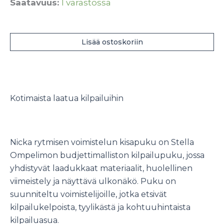
Saatavuus:
1 varastossa
Nicka
voimistelun
Lisää ostoskoriin
kisapuku
määrä
Kotimaista laatua kilpailuihin
Nicka rytmisen voimistelun kisapuku on Stella
Ompelimon budjettimalliston kilpailupuku, jossa
yhdistyvät laadukkaat materiaalit, huolellinen
viimeistely ja näyttävä ulkonäkö. Puku on
suunniteltu voimistelijoille, jotka etsivät
kilpailukelpoista, tyylikästä ja kohtuuhintaista
kilpailuasua.