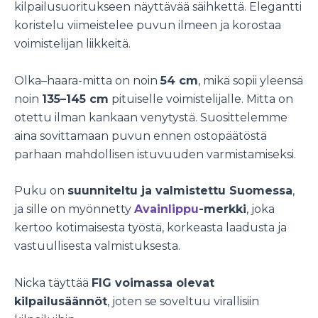
kilpailusuoritukseen näyttävää säihkettä. Elegantti
koristelu viimeistelee puvun ilmeen ja korostaa
voimistelijan liikkeitä.
Olka–haara-mitta on noin
54 cm
, mikä sopii yleensä
noin
135–145 cm
pituiselle voimistelijalle. Mitta on
otettu ilman kankaan venytystä. Suosittelemme
aina sovittamaan puvun ennen ostopäätöstä
parhaan mahdollisen istuvuuden varmistamiseksi.
Puku on
suunniteltu ja valmistettu Suomessa
,
ja sille on myönnetty
Avainlippu
-merkki
, joka
kertoo kotimaisesta työstä, korkeasta laadusta ja
vastuullisesta valmistuksesta.
Nicka täyttää
FIG voimassa olevat
kilpailusäännöt
, joten se soveltuu virallisiin