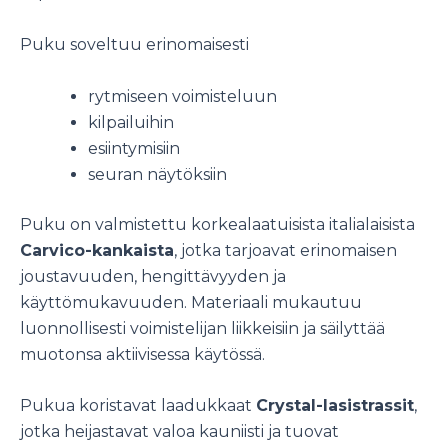
Puku soveltuu erinomaisesti
rytmiseen voimisteluun
kilpailuihin
esiintymisiin
seuran näytöksiin
Puku on valmistettu korkealaatuisista italialaisista
Carvico-kankaista
, jotka tarjoavat erinomaisen
joustavuuden, hengittävyyden ja
käyttömukavuuden. Materiaali mukautuu
luonnollisesti voimistelijan liikkeisiin ja säilyttää
muotonsa aktiivisessa käytössä.
Pukua koristavat laadukkaat
Crystal-lasistrassit
,
jotka heijastavat valoa kauniisti ja tuovat