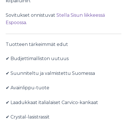
kilpailuihin.
Sovitukset onnistuvat
Stella Sisun liikkeessä
Espoossa
.
Tuotteen tärkeimmät edut
✔ Budjettimalliston uutuus
✔ Suunniteltu ja valmistettu Suomessa
✔ Avainlippu-tuote
✔ Laadukkaat italialaiset Carvico-kankaat
✔ Crystal-lasistrassit