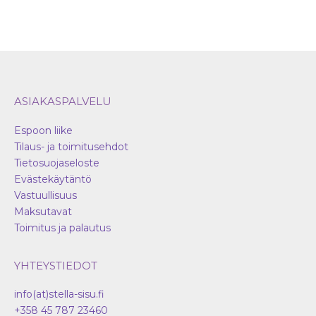
ASIAKASPALVELU
Espoon liike
Tilaus- ja toimitusehdot
Tietosuojaseloste
Evästekäytäntö
Vastuullisuus
Maksutavat
Toimitus ja palautus
YHTEYSTIEDOT
info(at)stella-sisu.fi
+358 45 787 23460