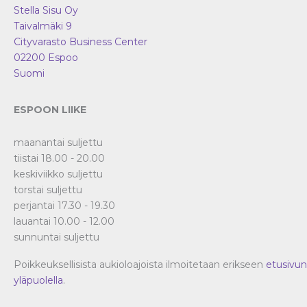
Stella Sisu Oy
Taivalmäki 9
Cityvarasto Business Center
02200
Espoo
Suomi
ESPOON LIIKE
maanantai suljettu
tiistai 18.00 - 20.00
keskiviikko suljettu
torstai suljettu
perjantai 17.30 - 19.30
lauantai 10.00 - 12.00
sunnuntai suljettu
Poikkeuksellisista aukioloajoista ilmoitetaan erikseen
etusivun
yläpuolella
.