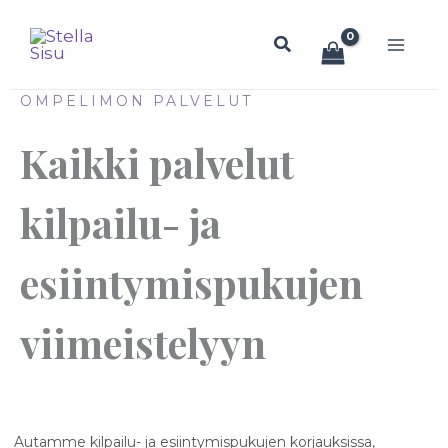
Siirry
Hae
sisältöön
OMPELIMON PALVELUT
Kaikki palvelut
kilpailu- ja
esiintymispukujen
viimeistelyyn
Autamme kilpailu- ja esiintymispukujen korjauksissa,