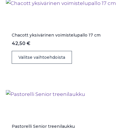
Voit
tehdä
valinnat
tuotteen
sivulla.
Chacott yksivärinen voimistelupallo 17 cm
42,50
€
Tällä
Valitse vaihtoehdoista
tuotteella
on
useampi
muunnelma.
Voit
tehdä
valinnat
tuotteen
sivulla.
Pastorelli Senior treenilaukku