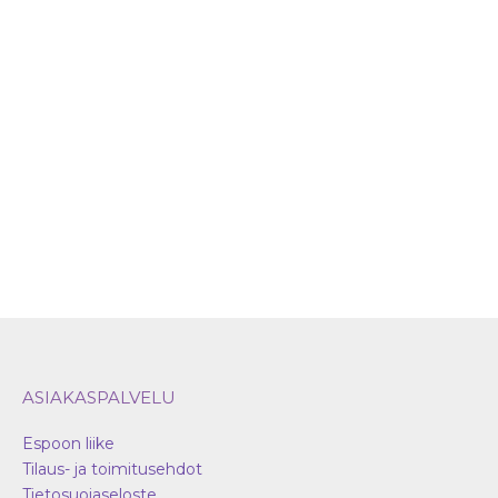
useampi
muunnelma.
Voit
tehdä
valinnat
tuotteen
sivulla.
ASIAKASPALVELU
Espoon liike
Tilaus- ja toimitusehdot
Tietosuojaseloste