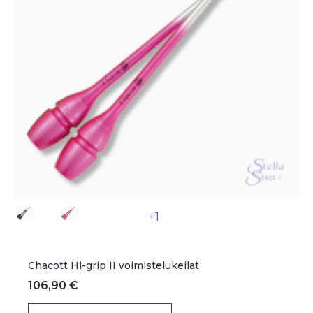
sivulla.
+1
Chacott Hi-grip II voimistelukeilat
106,90
€
Tällä