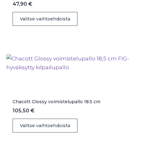
47,90
€
Tällä
Valitse vaihtoehdoista
tuotteella
on
useampi
muunnelma.
Voit
tehdä
valinnat
tuotteen
sivulla.
Chacott Glossy voimistelupallo 18.5 cm
105,50
€
Tällä
Valitse vaihtoehdoista
tuotteella
on