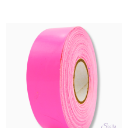
on
useampi
muunnelma.
Voit
tehdä
valinnat
tuotteen
sivulla.