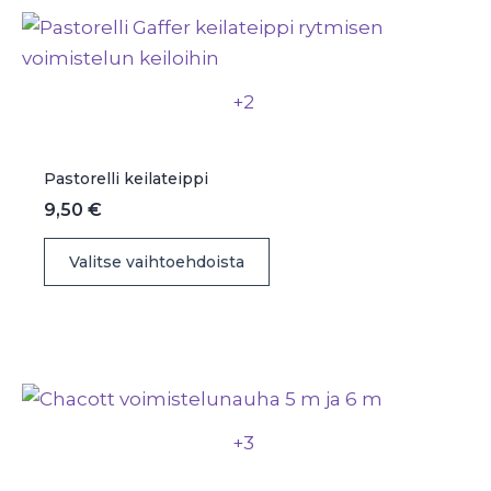
Voit
tehdä
valinnat
+2
tuotteen
sivulla.
Pastorelli keilateippi
9,50
€
Tällä
Valitse vaihtoehdoista
tuotteella
on
useampi
muunnelma.
Voit
tehdä
+3
valinnat
tuotteen