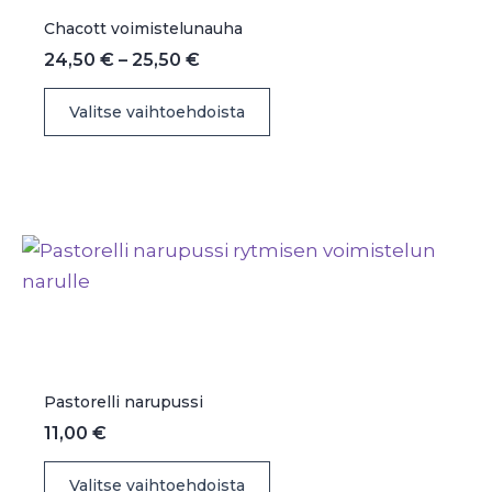
sivulla.
Chacott voimistelunauha
Hintaluokka:
24,50
€
–
25,50
€
24,50 €
Tällä
-
Valitse vaihtoehdoista
25,50 €
tuotteella
on
useampi
muunnelma.
Voit
tehdä
valinnat
tuotteen
sivulla.
Pastorelli narupussi
11,00
€
Tällä
Valitse vaihtoehdoista