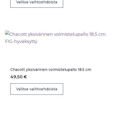
Valitse vaihtoehdoista
tuotteella
on
useampi
muunnelma.
Voit
tehdä
valinnat
tuotteen
sivulla.
Chacott yksivärinen voimistelupallo 18.5 cm
49,50
€
Tällä
Valitse vaihtoehdoista
tuotteella
on
useampi
muunnelma.