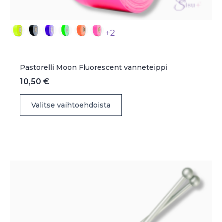
+2
Pastorelli Moon Fluorescent vanneteippi
10,50
€
Tällä
Valitse vaihtoehdoista
tuotteella
on
useampi
muunnelma.
Voit
tehdä
valinnat
tuotteen