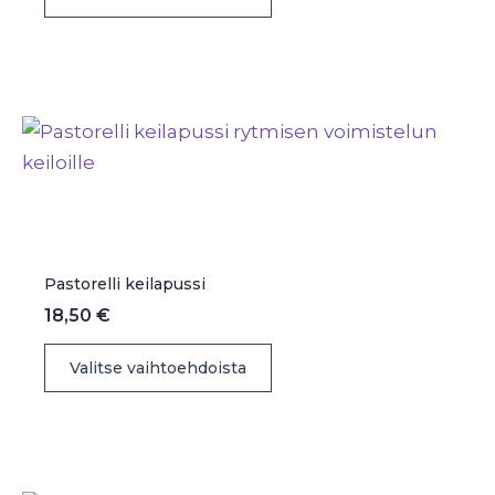
tuotteella
on
useampi
muunnelma.
Voit
tehdä
valinnat
tuotteen
sivulla.
Pastorelli keilapussi
18,50
€
Tällä
Valitse vaihtoehdoista
tuotteella
on
useampi
muunnelma.