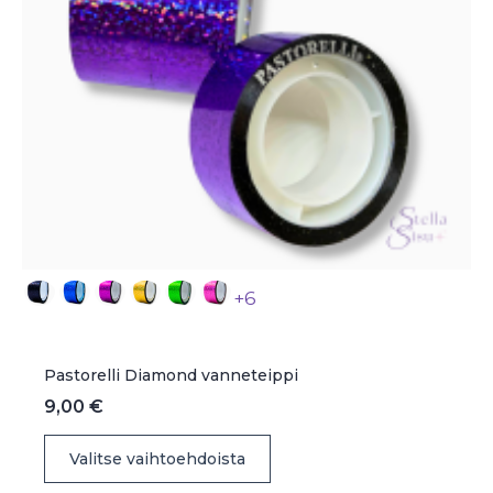
+6
Pastorelli Diamond vanneteippi
9,00
€
Tällä
Valitse vaihtoehdoista
tuotteella