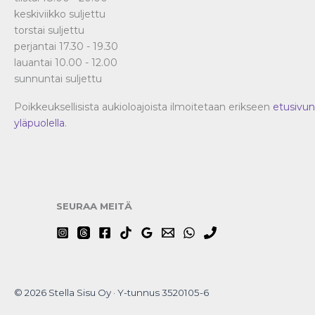
keskiviikko suljettu
torstai suljettu
perjantai 17.30 - 19.30
lauantai 10.00 - 12.00
sunnuntai suljettu
Poikkeuksellisista aukioloajoista ilmoitetaan erikseen
etusivun
yläpuolella
.
SEURAA MEITÄ
© 2026 Stella Sisu Oy · Y-tunnus 3520105-6