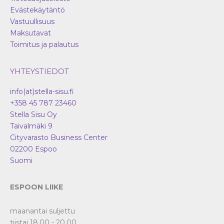
Evästekäytäntö
Vastuullisuus
Maksutavat
Toimitus ja palautus
YHTEYSTIEDOT
info(at)stella-sisu.fi
+358 45 787 23460
Stella Sisu Oy
Taivalmäki 9
Cityvarasto Business Center
02200
Espoo
Suomi
ESPOON LIIKE
maanantai suljettu
tiistai 18.00 - 20.00