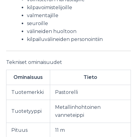
kilpavoimistelijoille
valmentajille
seuroille
välineiden huoltoon
kilpailuvälineiden personointiin
Tekniset ominaisuudet
Ominaisuus
Tieto
Tuotemerkki
Pastorelli
Metallinhohtoinen
Tuotetyyppi
vanneteippi
Pituus
11 m