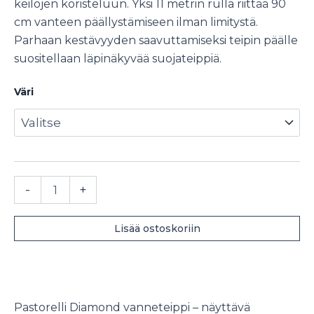
keilojen koristeluun. Yksi 11 metrin rulla riittää 90
cm vanteen päällystämiseen ilman limitystä.
Parhaan kestävyyden saavuttamiseksi teipin päälle
suositellaan läpinäkyvää suojateippiä.
Väri
Pastorelli
-
+
Diamond
vanneteippi
määrä
Lisää ostoskoriin
Pastorelli Diamond vanneteippi – näyttävä