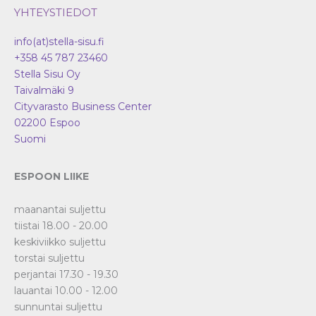
YHTEYSTIEDOT
info(at)stella-sisu.fi
+358 45 787 23460
Stella Sisu Oy
Taivalmäki 9
Cityvarasto Business Center
02200
Espoo
Suomi
ESPOON LIIKE
maanantai suljettu
tiistai 18.00 - 20.00
keskiviikko suljettu
torstai suljettu
perjantai 17.30 - 19.30
lauantai 10.00 - 12.00
sunnuntai suljettu