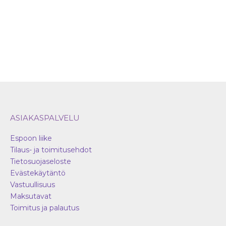
sivul
ASIAKASPALVELU
Espoon liike
Tilaus- ja toimitusehdot
Tietosuojaseloste
Evästekäytäntö
Vastuullisuus
Maksutavat
Toimitus ja palautus