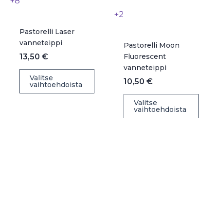
+8
+2
Pastorelli Laser
vanneteippi
Pastorelli Moon
13,50
€
Fluorescent
vanneteippi
Tällä
Valitse
10,50
€
vaihtoehdoista
tuotteella
Täll
on
Valitse
vaihtoehdoista
tuot
useampi
on
muunnelma.
use
Voit
muu
tehdä
Voit
valinnat
teh
tuotteen
vali
sivulla.
tuot