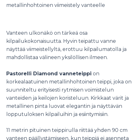
metallinhohtoinen viimeistely vanteelle
Vanteen ulkonäkö on tärkeä osa
kilpailukokonaisuutta. Hyvin teipattu vanne
näyttää viimeistellyltä, erottuu kilpailumatolla ja
mahdollistaa välineen yksilöllisen ilmeen.
Pastorelli Diamond vanneteippi
on
korkealaatuinen metallinhohtoinen teippi, joka on
suunniteltu erityisesti rytmisen voimistelun
vanteiden ja keilojen koristeluun. Kirkkaat värit ja
metallinen pinta luovat elegantin ja näyttävän
lopputuloksen kilpailuihin ja esiintymisiin.
11 metrin pituinen teippirulla riittää yhden 90 cm
vanteen päällystämiseen, kun teippiä ei asenneta