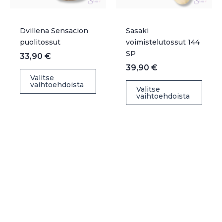
Dvillena Sensacion
Sasaki
puolitossut
voimistelutossut 144
SP
33,90
€
39,90
€
Tällä
Valitse
Täll
vaihtoehdoista
tuotteella
Valitse
vaihtoehdoista
tuot
on
on
useampi
use
muunnelma.
muu
Voit
Voit
tehdä
teh
valinnat
vali
tuotteen
tuot
sivulla.
sivul