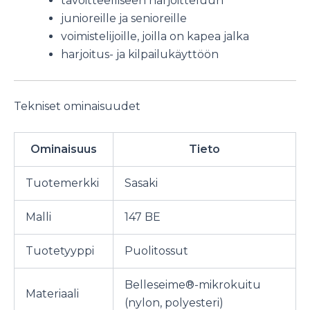
tavoitteelliseen harjoitteluun
junioreille ja senioreille
voimistelijoille, joilla on kapea jalka
harjoitus- ja kilpailukäyttöön
Tekniset ominaisuudet
Ominaisuus
Tieto
Tuotemerkki
Sasaki
Malli
147 BE
Tuotetyyppi
Puolitossut
Belleseime®-mikrokuitu
Materiaali
(nylon, polyesteri)