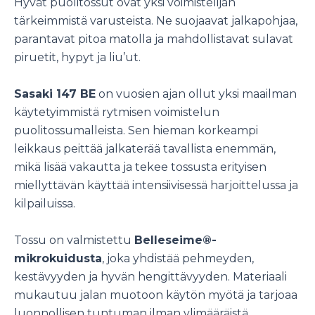
Hyvät puolitossut ovat yksi voimistelijan
tärkeimmistä varusteista. Ne suojaavat jalkapohjaa,
parantavat pitoa matolla ja mahdollistavat sulavat
piruetit, hypyt ja liu’ut.
Sasaki 147 BE
on vuosien ajan ollut yksi maailman
käytetyimmistä rytmisen voimistelun
puolitossumalleista. Sen hieman korkeampi
leikkaus peittää jalkaterää tavallista enemmän,
mikä lisää vakautta ja tekee tossusta erityisen
miellyttävän käyttää intensiivisessä harjoittelussa ja
kilpailuissa.
Tossu on valmistettu
Belleseime®-
mikrokuidusta
, joka yhdistää pehmeyden,
kestävyyden ja hyvän hengittävyyden. Materiaali
mukautuu jalan muotoon käytön myötä ja tarjoaa
luonnollisen tuntuman ilman ylimääräistä