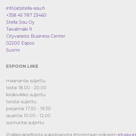
info(at)stella-sisu.fi
+358 45 787 23460
Stella Sisu Oy
Taivalmäki 9
Cityvarasto Business Center
02200
Espoo
Suomi
ESPOON LIIKE
maanantai suljettu
tiistai 18.00 - 20.00
keskiviikko suljettu
torstai suljettu
perjantai 17.30 - 19.30
lauantai 10.00 - 12.00
sunnuntai suljettu
Poikkeuksellisista aukioloajoista ilmoitetaan erikseen
etusivun