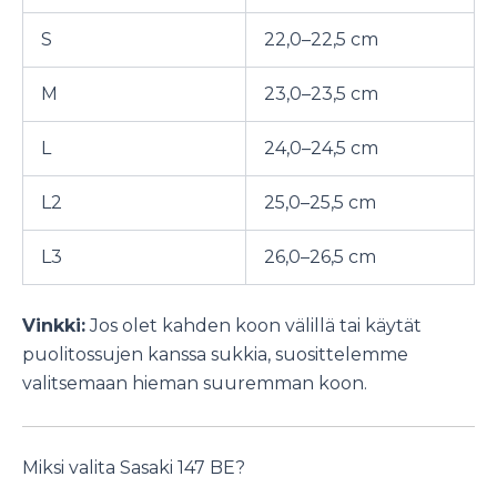
S
22,0–22,5 cm
M
23,0–23,5 cm
L
24,0–24,5 cm
L2
25,0–25,5 cm
L3
26,0–26,5 cm
Vinkki:
Jos olet kahden koon välillä tai käytät
puolitossujen kanssa sukkia, suosittelemme
valitsemaan hieman suuremman koon.
Miksi valita Sasaki 147 BE?