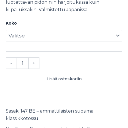
luotettavan pidon niin harjoituksissa kuin
kilpailuissakin. Valmistettu Japanissa.
Koko
Sasaki
-
+
147
BE
voimistelutossut
Lisää ostoskoriin
määrä
Sasaki 147 BE – ammattilaisten suosima
klassikkotossu