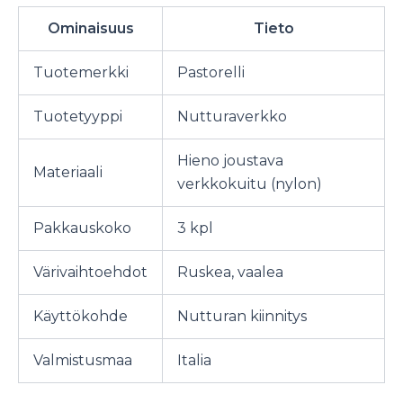
Ominaisuus
Tieto
Tuotemerkki
Pastorelli
Tuotetyyppi
Nutturaverkko
Hieno joustava
Materiaali
verkkokuitu (nylon)
Pakkauskoko
3 kpl
Värivaihtoehdot
Ruskea, vaalea
Käyttökohde
Nutturan kiinnitys
Valmistusmaa
Italia