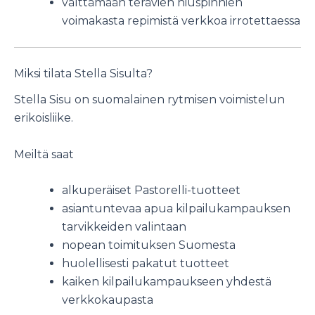
välttämään terävien hiuspinnien
voimakasta repimistä verkkoa irrotettaessa
Miksi tilata Stella Sisulta?
Stella Sisu on suomalainen rytmisen voimistelun
erikoisliike.
Meiltä saat
alkuperäiset Pastorelli-tuotteet
asiantuntevaa apua kilpailukampauksen
tarvikkeiden valintaan
nopean toimituksen Suomesta
huolellisesti pakatut tuotteet
kaiken kilpailukampaukseen yhdestä
verkkokaupasta