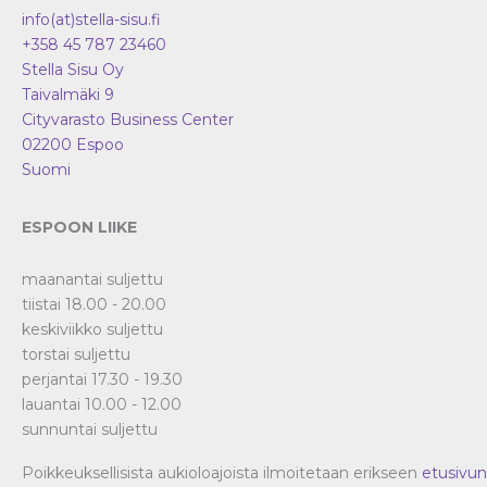
info(at)stella-sisu.fi
+358 45 787 23460
Stella Sisu Oy
Taivalmäki 9
Cityvarasto Business Center
02200
Espoo
Suomi
ESPOON LIIKE
maanantai suljettu
tiistai 18.00 - 20.00
keskiviikko suljettu
torstai suljettu
perjantai 17.30 - 19.30
lauantai 10.00 - 12.00
sunnuntai suljettu
Poikkeuksellisista aukioloajoista ilmoitetaan erikseen
etusivun