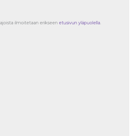
oajoista ilmoitetaan erikseen
etusivun yläpuolella
.