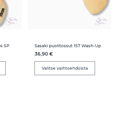
44 SP
Sasaki puolitossut 157 Wash-Up
36,90
€
Tällä
Tällä
Valitse vaihtoehdoista
tuotteella
tuotteella
on
on
useampi
useampi
muunnelma.
muunnelma.
Voit
Voit
tehdä
tehdä
valinnat
valinnat
tuotteen
tuotteen
sivulla.
sivulla.