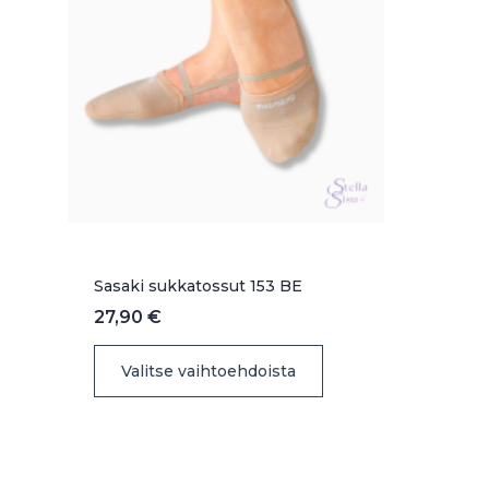
Sasaki sukkatossut 153 BE
27,90
€
Tällä
Valitse vaihtoehdoista
tuotteella
on
useampi
muunnelma.
Voit