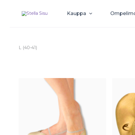
Siirry
sisältöön
Kauppa
Ompelim
L (40-41)