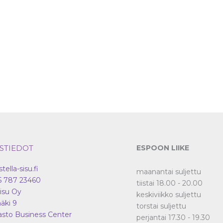
STIEDOT
ESPOON LIIKE
stella-sisu.fi
maanantai suljettu
5 787 23460
tiistai 18.00 - 20.00
Sisu Oy
keskiviikko suljettu
äki 9
torstai suljettu
asto Business Center
perjantai 17.30 - 19.30