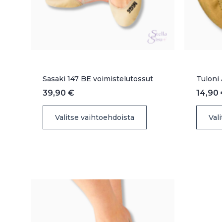
Sasaki 147 BE voimistelutossut
Tuloni 
39,90
€
14,90
Tällä
Valitse vaihtoehdoista
Val
tuotteella
on
useampi
muunnelma.
Voit
tehdä
valinnat
tuotteen
sivulla.