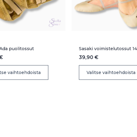
Ada puolitossut
Sasaki voimistelutossut 1
€
39,90
€
Tällä
itse vaihtoehdoista
Valitse vaihtoehdoista
tuotteella
on
useampi
muunnelma.
Voit
tehdä
valinnat
tuotteen
sivulla.