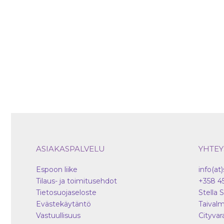
tehdä
valinnat
tuotteen
sivulla.
ASIAKASPALVELU
YHTEY
Espoon liike
info(at)
Tilaus- ja toimitusehdot
+358 4
Tietosuojaseloste
Stella 
Evästekäytäntö
Taivalm
Vastuullisuus
Cityvar