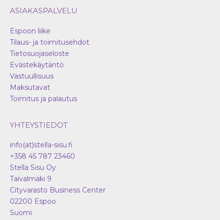
ASIAKASPALVELU
Espoon liike
Tilaus- ja toimitusehdot
Tietosuojaseloste
Evästekäytäntö
Vastuullisuus
Maksutavat
Toimitus ja palautus
YHTEYSTIEDOT
info(at)stella-sisu.fi
+358 45 787 23460
Stella Sisu Oy
Taivalmäki 9
Cityvarasto Business Center
02200
Espoo
Suomi