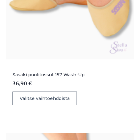
Sasaki puolitossut 157 Wash-Up
36,90
€
Tällä
Valitse vaihtoehdoista
tuotteella
on
useampi
muunnelma.
Voit