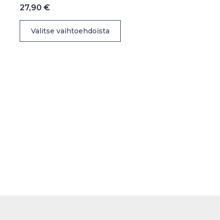
27,90
€
Tällä
Valitse vaihtoehdoista
tuotteella
on
useampi
muunnelma.
Voit
tehdä
valinnat
tuotteen
sivulla.