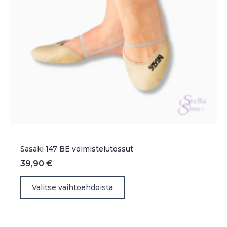
Sasaki 147 BE voimistelutossut
39,90
€
Tällä
Valitse vaihtoehdoista
tuotteella
on
useampi