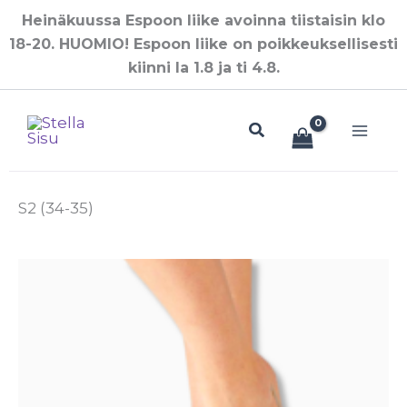
Siirry
Heinäkuussa Espoon liike avoinna tiistaisin klo
sisältöön
18-20. HUOMIO! Espoon liike on poikkeuksellisesti
kiinni la 1.8 ja ti 4.8.
Hae
S2 (34-35)