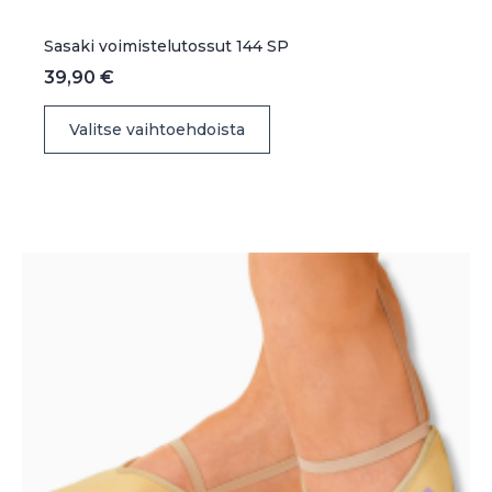
Sasaki voimistelutossut 144 SP
39,90
€
Tällä
Valitse vaihtoehdoista
tuotteella
on
useampi
muunnelma.
Voit
tehdä
valinnat
tuotteen
sivulla.