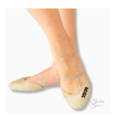
muunnelma.
Voit
tehdä
valinnat
tuotteen
sivulla.