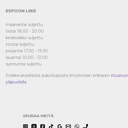
ESPOON LIIKE
maanantai suljettu
tiistai 18.00 - 20.00
keskiviikko suljettu
torstai suljettu
perjantai 17.30 - 19.30
lauantai 10.00 - 12.00
sunnuntai suljettu
Poikkeuksellisista aukioloajoista ilmoitetaan erikseen
etusivun
yläpuolella
.
SEURAA MEITÄ