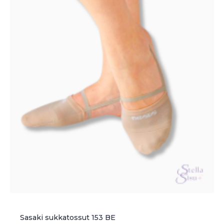
tehdä
valinnat
tuotteen
sivulla.
Sasaki sukkatossut 153 BE