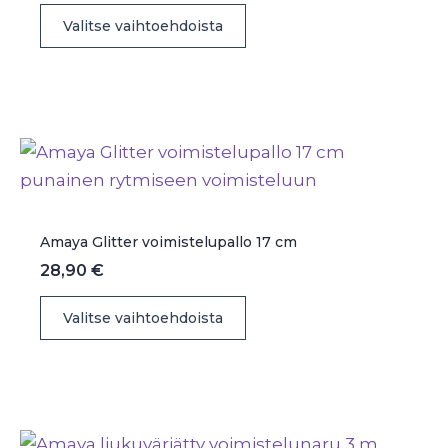
Tällä
Valitse vaihtoehdoista
tuotteella
on
useampi
muunnelma.
Voit
tehdä
valinnat
tuotteen
Amaya Glitter voimistelupallo 17 cm
sivulla.
28,90
€
Tällä
Valitse vaihtoehdoista
tuotteella
on
useampi
muunnelma.
Voit