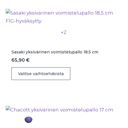
muunnelma.
Voit
tehdä
valinnat
+2
tuotteen
sivulla.
Sasaki yksivärinen voimistelupallo 18.5 cm
65,90
€
Tällä
Valitse vaihtoehdoista
tuotteella
on
useampi
muunnelma.
Voit
tehdä
valinnat