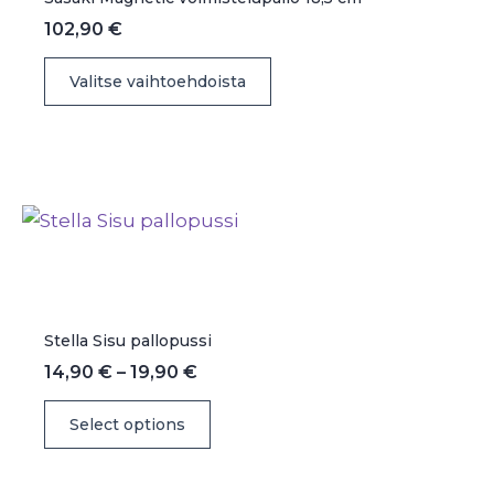
102,90
€
Tällä
Valitse vaihtoehdoista
tuotteella
on
useampi
muunnelma.
Voit
tehdä
valinnat
tuotteen
sivulla.
Stella Sisu pallopussi
Hintaluokka:
14,90
€
–
19,90
€
14,90 €
Tällä
-
Select options
19,90 €
tuotteella
on