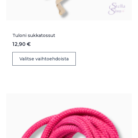
Tuloni sukkatossut
12,90
€
Tällä
Valitse vaihtoehdoista
tuotteella
on
useampi
muunnelma.
Voit
tehdä
valinnat
tuotteen
sivulla.