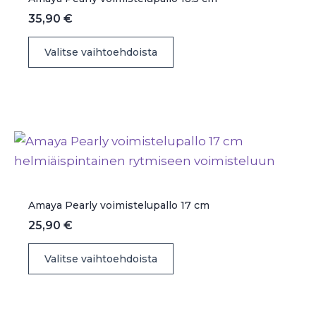
35,90
€
Tällä
Valitse vaihtoehdoista
tuotteella
on
useampi
muunnelma.
Voit
tehdä
valinnat
tuotteen
Amaya Pearly voimistelupallo 17 cm
sivulla.
25,90
€
Tällä
Valitse vaihtoehdoista
tuotteella
on
useampi