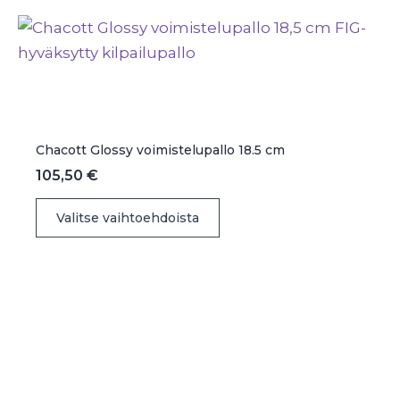
muunnelma.
Voit
tehdä
valinnat
tuotteen
sivulla.
Chacott Glossy voimistelupallo 18.5 cm
105,50
€
Tällä
Valitse vaihtoehdoista
tuotteella
on
useampi
muunnelma.
Voit
tehdä
valinnat