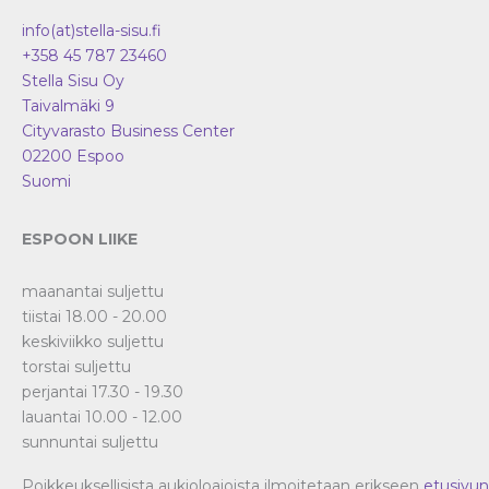
info(at)stella-sisu.fi
+358 45 787 23460
Stella Sisu Oy
Taivalmäki 9
Cityvarasto Business Center
02200
Espoo
Suomi
ESPOON LIIKE
maanantai suljettu
tiistai 18.00 - 20.00
keskiviikko suljettu
torstai suljettu
perjantai 17.30 - 19.30
lauantai 10.00 - 12.00
sunnuntai suljettu
Poikkeuksellisista aukioloajoista ilmoitetaan erikseen
etusivun