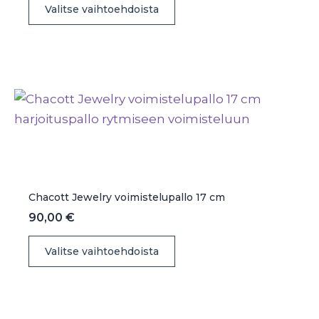
Valitse vaihtoehdoista
tuotteella
on
useampi
muunnelma.
Voit
tehdä
valinnat
tuotteen
sivulla.
Chacott Jewelry voimistelupallo 17 cm
90,00
€
Tällä
Valitse vaihtoehdoista
tuotteella
on
useampi