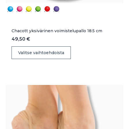
Chacott yksivärinen voimistelupallo 18.5 cm
49,50
€
Tällä
Valitse vaihtoehdoista
tuotteella
on
useampi
muunnelma.
Voit
tehdä
valinnat
tuotteen
sivulla.