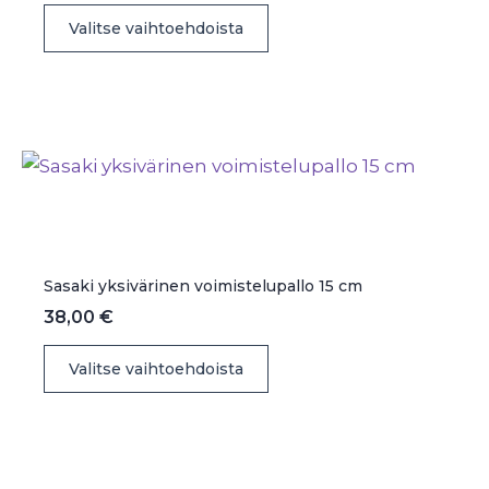
Tällä
Valitse vaihtoehdoista
tuotteella
on
useampi
muunnelma.
Voit
tehdä
valinnat
tuotteen
sivulla.
Sasaki yksivärinen voimistelupallo 15 cm
38,00
€
Tällä
Valitse vaihtoehdoista
tuotteella
on
useampi
muunnelma.