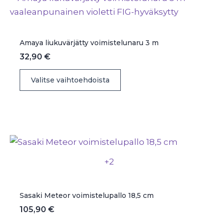
tehdä
valinnat
tuotteen
Amaya liukuvärjätty voimistelunaru 3 m
sivulla.
32,90
€
Tällä
Valitse vaihtoehdoista
tuotteella
on
useampi
muunnelma.
Voit
tehdä
+2
valinnat
tuotteen
sivulla.
Sasaki Meteor voimistelupallo 18,5 cm
105,90
€