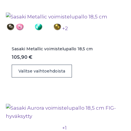
muunnelma.
Voit
tehdä
+2
valinnat
tuotteen
sivulla.
Sasaki Metallic voimistelupallo 18,5 cm
105,90
€
Tällä
Valitse vaihtoehdoista
tuotteella
on
useampi
muunnelma.
Voit
tehdä
valinnat
+1