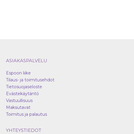
tuotteen
sivulla.
ASIAKASPALVELU
Espoon liike
Tilaus- ja toimitusehdot
Tietosuojaseloste
Evästekäytäntö
Vastuullisuus
Maksutavat
Toimitus ja palautus
YHTEYSTIEDOT