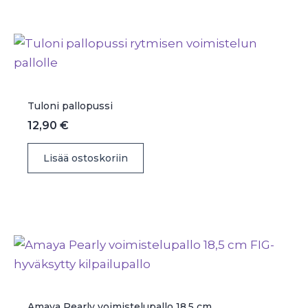
useampi
muunnelma.
Voit
tehdä
valinnat
tuotteen
Tuloni pallopussi
sivulla.
12,90
€
Lisää ostoskoriin
Amaya Pearly voimistelupallo 18.5 cm