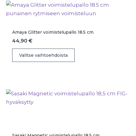
Voit
tehdä
valinnat
tuotteen
Amaya Glitter voimistelupallo 18.5 cm
sivulla.
44,90
€
Tällä
Valitse vaihtoehdoista
tuotteella
on
useampi
muunnelma.
Voit
tehdä
valinnat
tuotteen
sivulla.
Sasaki Magnetic voimistelupallo 18,5 cm