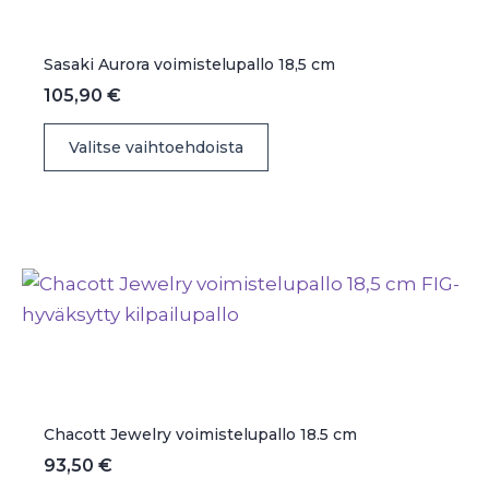
tuotteen
sivulla.
Sasaki Aurora voimistelupallo 18,5 cm
105,90
€
Tällä
Valitse vaihtoehdoista
tuotteella
on
useampi
muunnelma.
Voit
tehdä
valinnat
tuotteen
sivulla.
Chacott Jewelry voimistelupallo 18.5 cm
93,50
€