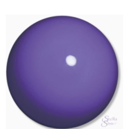
useampi
muunnelma.
Voit
tehdä
valinnat
tuotteen
sivulla.