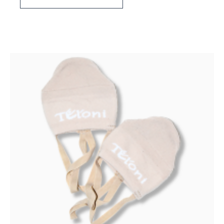
tuotteella
on
useampi
muunnelma.
Voit
tehdä
valinnat
tuotteen
sivulla.