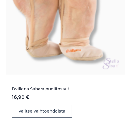
Dvillena Sahara puolitossut
16,90
€
Tällä
Valitse vaihtoehdoista
tuotteella
on
useampi