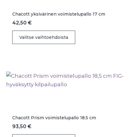
tuotteen
sivulla.
Chacott yksivärinen voimistelupallo 17 cm
42,50
€
Tällä
Valitse vaihtoehdoista
tuotteella
on
useampi
muunnelma.
Voit
tehdä
valinnat
tuotteen
sivulla.
Chacott Prism voimistelupallo 18.5 cm
93,50
€
Tällä