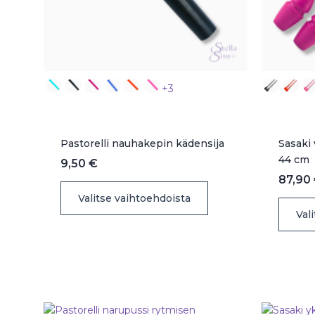
+3
Pastorelli nauhakepin kädensija
Sasaki 
44 cm
9,50
€
87,90
Tällä
Valitse vaihtoehdoista
tuotteella
Val
on
useampi
muunnelma.
Voit
tehdä
valinnat
tuotteen