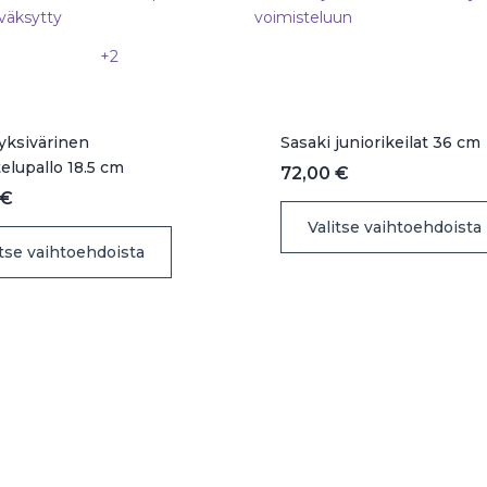
tuotteen
sivulla.
+2
 yksivärinen
Sasaki juniorikeilat 36 cm
elupallo 18.5 cm
72,00
€
€
Valitse vaihtoehdoista
Tällä
itse vaihtoehdoista
tuotteella
on
useampi
muunnelma.
Voit
tehdä
valinnat
tuotteen
sivulla.