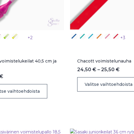
+2
+3
voimistelukeilat 40,5 cm ja
Chacott voimistelunauha
Hinta
24,50
€
–
25,50
€
24,50
€
-
Valitse vaihtoehdoista
Tällä
25,50
itse vaihtoehdoista
tuotteella
on
useampi
muunnelma.
Voit
tehdä
valinnat