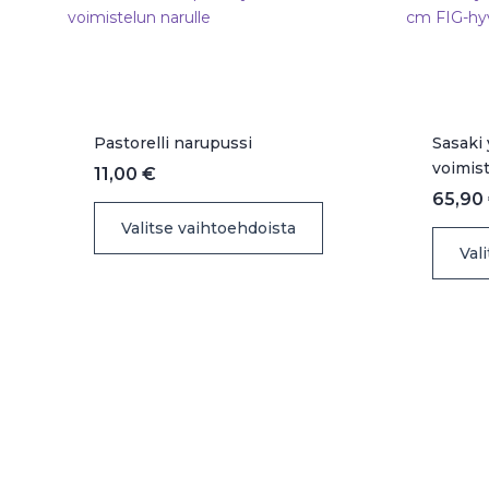
sivulla.
Pastorelli narupussi
Sasaki
voimist
11,00
€
65,90
Tällä
Valitse vaihtoehdoista
tuotteella
Val
on
useampi
muunnelma.
Voit
tehdä
valinnat
tuotteen
sivulla.