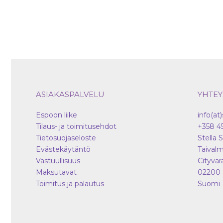
ASIAKASPALVELU
YHTEY
Espoon liike
info(at)
Tilaus- ja toimitusehdot
+358 4
Tietosuojaseloste
Stella 
Evästekäytäntö
Taivalm
Vastuullisuus
Cityvar
Maksutavat
02200
Toimitus ja palautus
Suomi