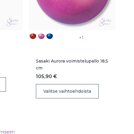
+1
Sasaki Aurora voimistelupallo 18,5
cm
luokka:
 €
105,90
€
Tällä
tuotteella
Tällä
 €
Valitse vaihtoehdoista
on
tuotteella
useampi
on
muunnelma.
useampi
Voit
muunnelma.
tehdä
Voit
valinnat
tehdä
tuotteen
valinnat