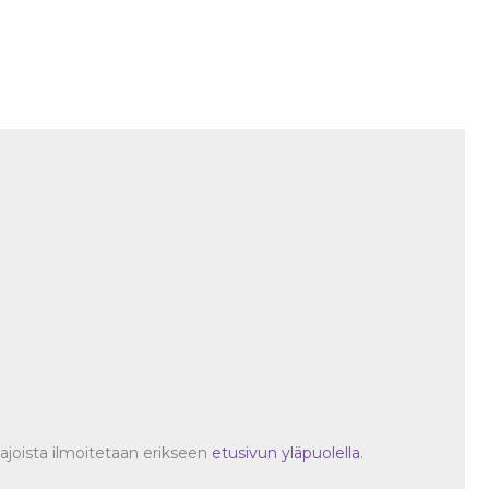
oajoista ilmoitetaan erikseen
etusivun yläpuolella
.