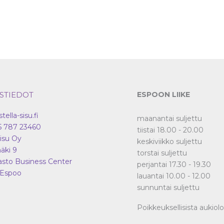
STIEDOT
ESPOON LIIKE
stella-sisu.fi
maanantai suljettu
5 787 23460
tiistai 18.00 - 20.00
Sisu Oy
keskiviikko suljettu
äki 9
torstai suljettu
asto Business Center
perjantai 17.30 - 19.30
Espoo
lauantai 10.00 - 12.00
sunnuntai suljettu
Poikkeuksellisista aukiol