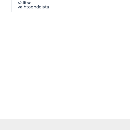
Valitse
vaihtoehdoista
tuotteella
on
useampi
muunnelma.
Voit
tehdä
valinnat
tuotteen
sivulla.