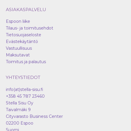
ASIAKASPALVELU
Espoon liike
Tilaus- ja toimitusehdot
Tietosuojaseloste
Evästekäytäntö
Vastuullisuus
Maksutavat
Toimitus ja palautus
YHTEYSTIEDOT
info(at)stella-sisu.fi
+358 45 787 23460
Stella Sisu Oy
Taivalmäki 9
Cityvarasto Business Center
02200
Espoo
Suomi