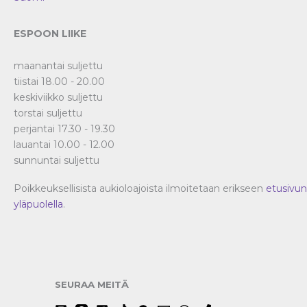
ESPOON LIIKE
maanantai suljettu
tiistai 18.00 - 20.00
keskiviikko suljettu
torstai suljettu
perjantai 17.30 - 19.30
lauantai 10.00 - 12.00
sunnuntai suljettu
Poikkeuksellisista aukioloajoista ilmoitetaan erikseen
etusivun
yläpuolella
.
SEURAA MEITÄ