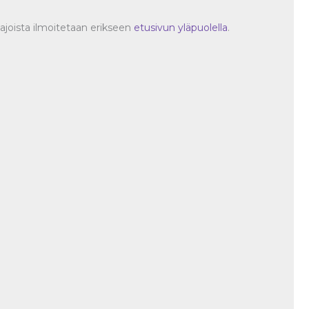
oajoista ilmoitetaan erikseen
etusivun yläpuolella
.