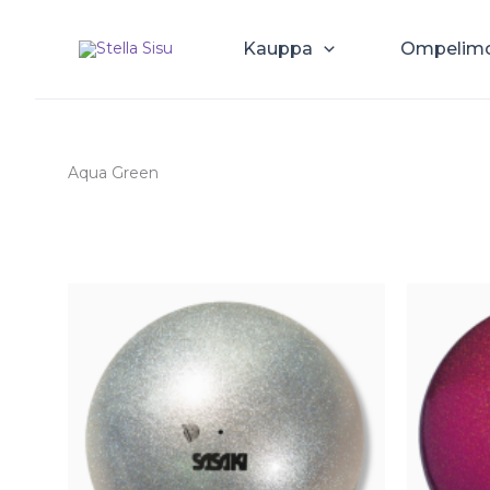
Siirry
sisältöön
Kauppa
Ompelim
Aqua Green