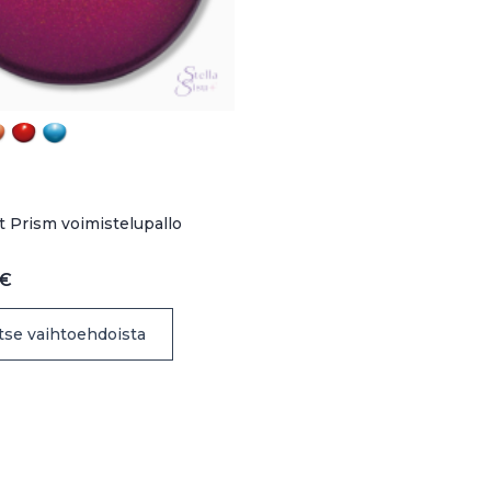
t Prism voimistelupallo
€
Tällä
itse vaihtoehdoista
tuotteella
on
useampi
muunnelma.
Voit
tehdä
valinnat