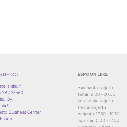
tuotteen
sivulla.
STIEDOT
ESPOON LIIKE
stella-sisu.fi
maanantai suljettu
5 787 23460
tiistai 18.00 - 20.00
Sisu Oy
keskiviikko suljettu
äki 9
torstai suljettu
asto Business Center
perjantai 17.30 - 19.30
Espoo
lauantai 10.00 - 12.00
sunnuntai suljettu