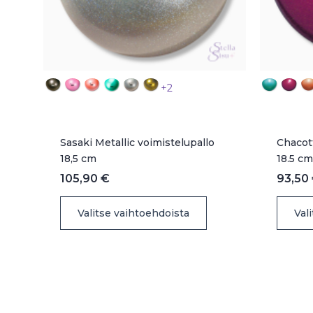
+2
Sasaki Metallic voimistelupallo
Chacot
18,5 cm
18.5 cm
105,90
€
93,50
Tällä
Valitse vaihtoehdoista
Val
tuotteella
on
useampi
muunnelma.
Voit
tehdä
valinnat