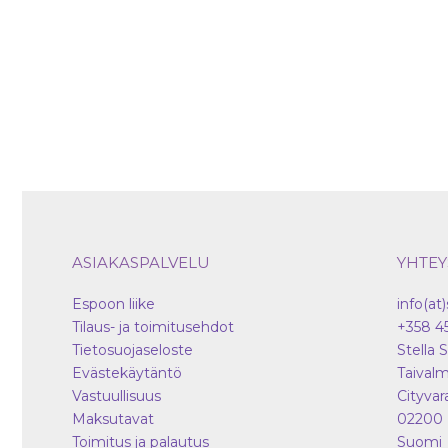
tuotteen
sivulla.
ASIAKASPALVELU
YHTEY
Espoon liike
info(at)
Tilaus- ja toimitusehdot
+358 4
Tietosuojaseloste
Stella 
Evästekäytäntö
Taivalm
Vastuullisuus
Cityvar
Maksutavat
02200
Toimitus ja palautus
Suomi