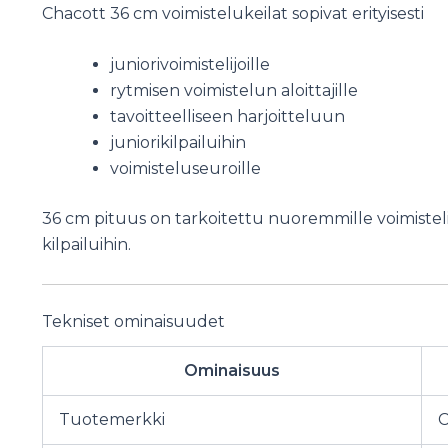
Chacott 36 cm voimistelukeilat sopivat erityisesti
juniorivoimistelijoille
rytmisen voimistelun aloittajille
tavoitteelliseen harjoitteluun
juniorikilpailuihin
voimisteluseuroille
36 cm pituus on tarkoitettu nuoremmille voimistelijo
kilpailuihin.
Tekniset ominaisuudet
Ominaisuus
Tuotemerkki
C