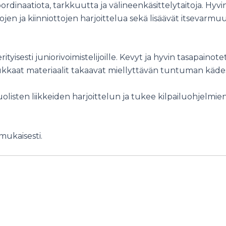
rdinaatiota, tarkkuutta ja välineenkäsittelytaitoja. Hyvi
ojen ja kiinniottojen harjoittelua sekä lisäävät itsevarmu
tyisesti juniorivoimistelijoille. Kevyt ja hyvin tasapainote
adukkaat materiaalit takaavat miellyttävän tuntuman käde
olisten liikkeiden harjoittelun ja tukee kilpailuohjelmie
mukaisesti.