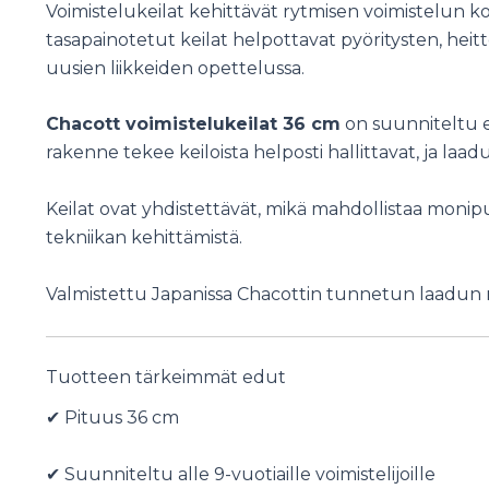
Voimistelukeilat kehittävät rytmisen voimistelun koo
tasapainotetut keilat helpottavat pyöritysten, heitt
uusien liikkeiden opettelussa.
Chacott voimistelukeilat 36 cm
on suunniteltu eri
rakenne tekee keiloista helposti hallittavat, ja la
Keilat ovat yhdistettävät, mikä mahdollistaa monipu
tekniikan kehittämistä.
Valmistettu Japanissa Chacottin tunnetun laadun 
Tuotteen tärkeimmät edut
✔ Pituus 36 cm
✔ Suunniteltu alle 9-vuotiaille voimistelijoille