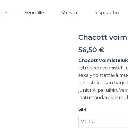
o
Seuroille
Meistä
Inspiraatio
Chacott voimi
56,50
€
Chacott voimisteluk
rytmiseen voimisteluu
sekä yhdistettävä muo
perustekniikan harjoit
juniorikilpailuihin. V
laatustandardien muka
Väri