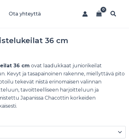
Hae
Ota yhteyttä
stelukeilat 36 cm
eilat 36 cm
ovat laadukkaat juniorikeilat
n. Kevyt ja tasapainoinen rakenne, miellyttävä pito
toilu tekevät niistä erinomaisen valinnan
teluun, tavoitteelliseen harjoitteluun ja
almistettu Japanissa Chacottin korkeiden
isesti.