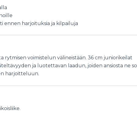
lla
noille
 ennen harjoituksia ja kilpailuja
 rytmisen voimistelun välineistään. 36 cm juniorikeilat
iteltävyyden ja luotettavan laadun, joiden ansiosta ne so
en harjoitteluun.
oisliike.