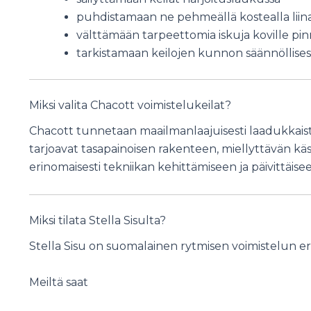
puhdistamaan ne pehmeällä kostealla liina
välttämään tarpeettomia iskuja koville pin
tarkistamaan keilojen kunnon säännöllisesti
Miksi valita Chacott voimistelukeilat?
Chacott tunnetaan maailmanlaajuisesti laadukkaista
tarjoavat tasapainoisen rakenteen, miellyttävän käs
erinomaisesti tekniikan kehittämiseen ja päivittäise
Miksi tilata Stella Sisulta?
Stella Sisu on suomalainen rytmisen voimistelun erik
Meiltä saat