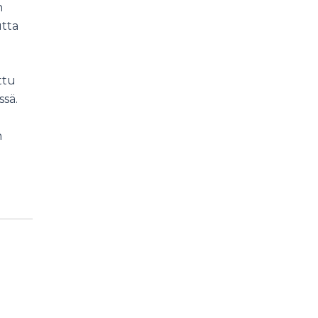
n
utta
ttu
ssä.
n