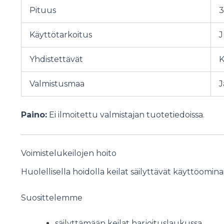
Pituus
3
Käyttötarkoitus
J
Yhdistettävät
K
Valmistusmaa
J
Paino:
Ei ilmoitettu valmistajan tuotetiedoissa.
Voimistelukeilojen hoito
Huolellisella hoidolla keilat säilyttävät käyttöomin
Suosittelemme
säilyttämään keilat harjoituslaukussa