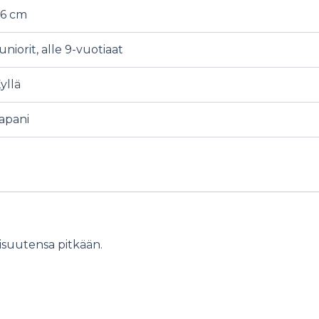
6 cm
uniorit, alle 9-vuotiaat
yllä
apani
aisuutensa pitkään.