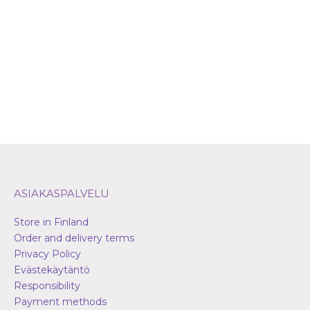
may
be
chosen
on
the
product
page
ASIAKASPALVELU
Store in Finland
Order and delivery terms
Privacy Policy
Evästekäytäntö
Responsibility
Payment methods