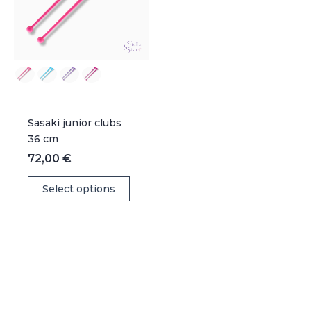
Sasaki junior clubs
36 cm
72,00
€
This
Select options
product
has
multiple
variants.
The
options