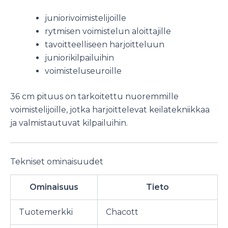
juniorivoimistelijoille
rytmisen voimistelun aloittajille
tavoitteelliseen harjoitteluun
juniorikilpailuihin
voimisteluseuroille
36 cm pituus on tarkoitettu nuoremmille
voimistelijoille, jotka harjoittelevat keilatekniikkaa
ja valmistautuvat kilpailuihin.
Tekniset ominaisuudet
Ominaisuus
Tieto
Tuotemerkki
Chacott