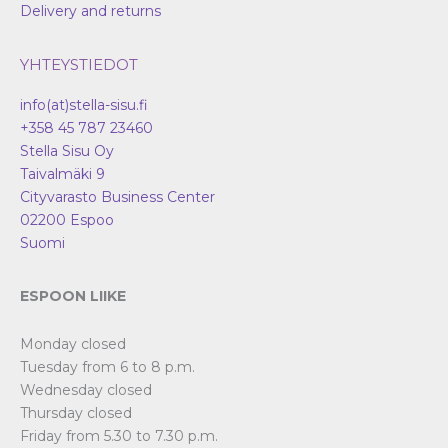
Delivery and returns
YHTEYSTIEDOT
info(at)stella-sisu.fi
+358 45 787 23460
Stella Sisu Oy
Taivalmäki 9
Cityvarasto Business Center
02200
Espoo
Suomi
ESPOON LIIKE
Monday closed
Tuesday from 6 to 8 p.m.
Wednesday closed
Thursday closed
Friday from 5.30 to 7.30 p.m.