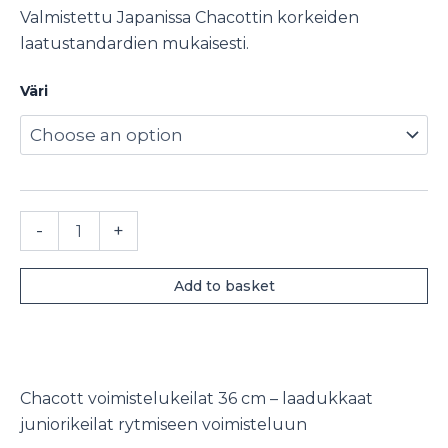
Valmistettu Japanissa Chacottin korkeiden
laatustandardien mukaisesti.
Väri
Chacott
-
+
voimistelukeilat
36
cm
Add to basket
quantity
Chacott voimistelukeilat 36 cm – laadukkaat
juniorikeilat rytmiseen voimisteluun