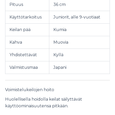
Pituus
36 cm
Käyttötarkoitus
Juniorit, alle 9-vuotiaat
Keilan pää
Kumia
Kahva
Muovia
Yhdistettävät
Kyllä
Valmistusmaa
Japani
Voimistelukeilojen hoito
Huolellisella hoidolla keilat säilyttävät
käyttöominaisuutensa pitkään.