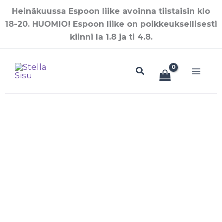
Skip
Heinäkuussa Espoon liike avoinna tiistaisin klo
to
18-20. HUOMIO! Espoon liike on poikkeuksellisesti
content
kiinni la 1.8 ja ti 4.8.
Search