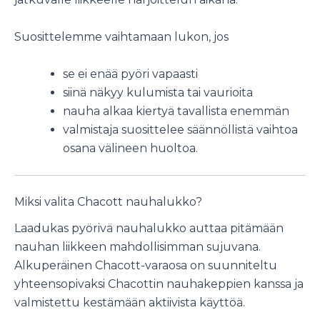
Suosittelemme vaihtamaan lukon, jos
se ei enää pyöri vapaasti
siinä näkyy kulumista tai vaurioita
nauha alkaa kiertyä tavallista enemmän
valmistaja suosittelee säännöllistä vaihtoa
osana välineen huoltoa.
Miksi valita Chacott nauhalukko?
Laadukas pyörivä nauhalukko auttaa pitämään
nauhan liikkeen mahdollisimman sujuvana.
Alkuperäinen Chacott-varaosa on suunniteltu
yhteensopivaksi Chacottin nauhakeppien kanssa ja
valmistettu kestämään aktiivista käyttöä.