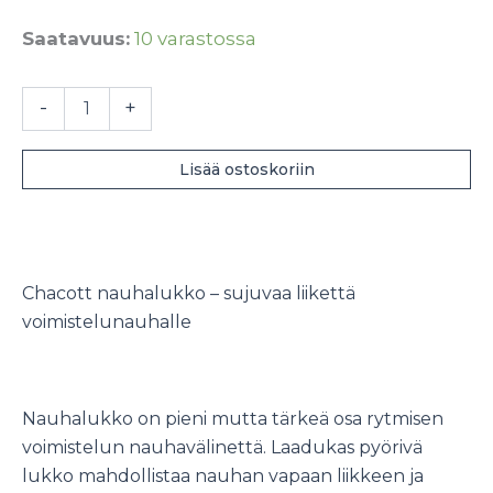
Saatavuus:
10 varastossa
Chacott
-
+
nauhalukko
määrä
Lisää ostoskoriin
Chacott nauhalukko – sujuvaa liikettä
voimistelunauhalle
Nauhalukko on pieni mutta tärkeä osa rytmisen
voimistelun nauhavälinettä. Laadukas pyörivä
lukko mahdollistaa nauhan vapaan liikkeen ja