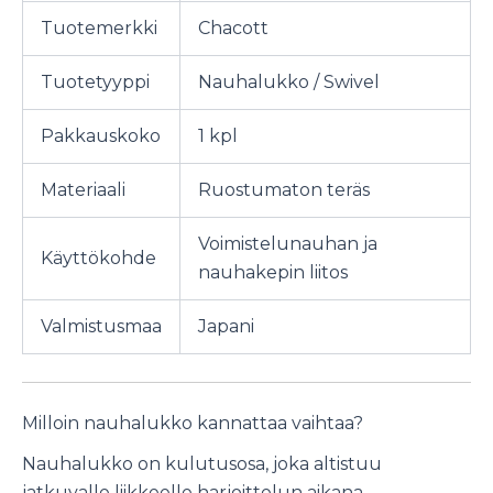
Tuotemerkki
Chacott
Tuotetyyppi
Nauhalukko / Swivel
Pakkauskoko
1 kpl
Materiaali
Ruostumaton teräs
Voimistelunauhan ja
Käyttökohde
nauhakepin liitos
Valmistusmaa
Japani
Milloin nauhalukko kannattaa vaihtaa?
Nauhalukko on kulutusosa, joka altistuu
jatkuvalle liikkeelle harjoittelun aikana.