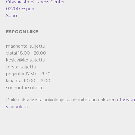
Cityvarasto Business Center
02200
Espoo
Suomi
ESPOON LIIKE
maanantai suljettu
tiistai 18.00 - 20.00
keskiviikko suljettu
torstai suljettu
perjantai 17.30 - 19.30
lauantai 10.00 - 12.00
sunnuntai suljettu
Poikkeuksellisista aukioloajoista ilmoitetaan erikseen
etusivun
yläpuolella
.