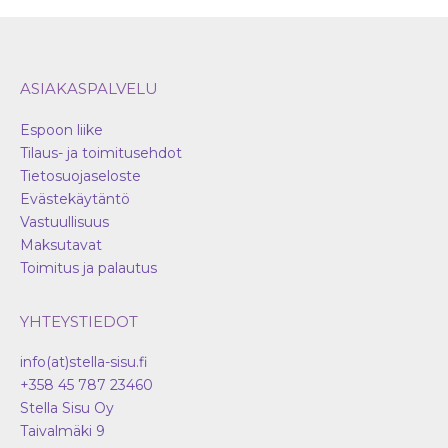
ASIAKASPALVELU
Espoon liike
Tilaus- ja toimitusehdot
Tietosuojaseloste
Evästekäytäntö
Vastuullisuus
Maksutavat
Toimitus ja palautus
YHTEYSTIEDOT
info(at)stella-sisu.fi
+358 45 787 23460
Stella Sisu Oy
Taivalmäki 9