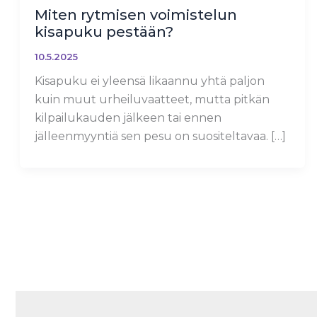
Miten rytmisen voimistelun
kisapuku pestään?
10.5.2025
Kisapuku ei yleensä likaannu yhtä paljon
kuin muut urheiluvaatteet, mutta pitkän
kilpailukauden jälkeen tai ennen
jälleenmyyntiä sen pesu on suositeltavaa. […]