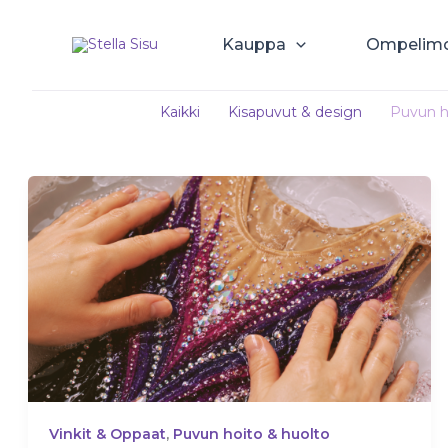
Siirry
sisältöön
Kauppa
Ompelim
Filter
Kaikki
Kisapuvut & design
Puvun h
posts
by
category
Vinkit & Oppaat
,
Puvun hoito & huolto