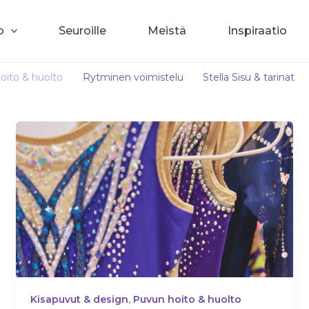
o
Seuroille
Meistä
Inspiraatio
oito & huolto
Rytminen voimistelu
Stella Sisu & tarinat
Kisapuvut & design
,
Puvun hoito & huolto