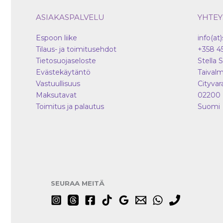
ASIAKASPALVELU
YHTEY
Espoon liike
info(at)
Tilaus- ja toimitusehdot
+358 4
Tietosuojaseloste
Stella 
Evästekäytäntö
Taivalm
Vastuullisuus
Cityvar
Maksutavat
02200
Toimitus ja palautus
Suomi
SEURAA MEITÄ