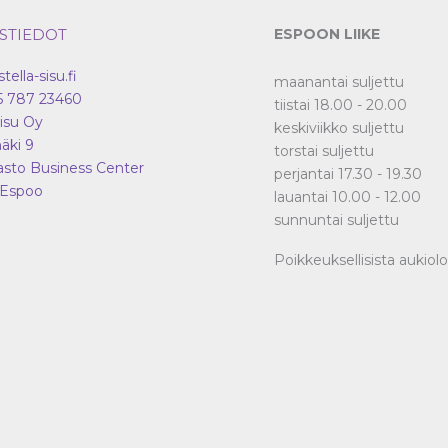
STIEDOT
ESPOON LIIKE
stella-sisu.fi
maanantai suljettu
5 787 23460
tiistai 18.00 - 20.00
Sisu Oy
keskiviikko suljettu
äki 9
torstai suljettu
asto Business Center
perjantai 17.30 - 19.30
Espoo
lauantai 10.00 - 12.00
sunnuntai suljettu
Poikkeuksellisista aukiol