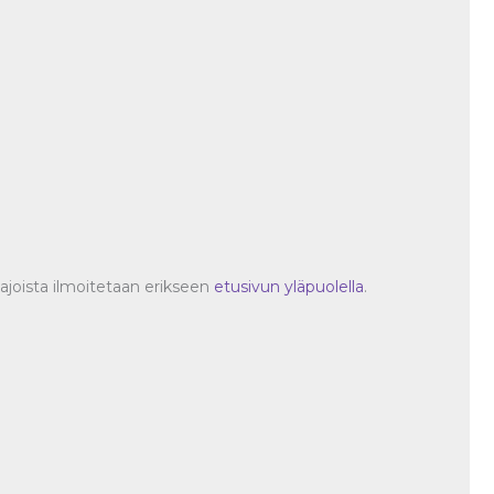
oajoista ilmoitetaan erikseen
etusivun yläpuolella
.