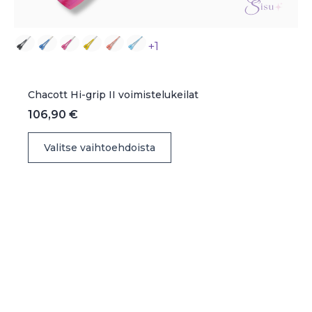
+1
Chacott Hi-grip II voimistelukeilat
106,90
€
Tällä
Valitse vaihtoehdoista
tuotteella
on
useampi
muunnelma.
Voit
tehdä
valinnat
tuotteen