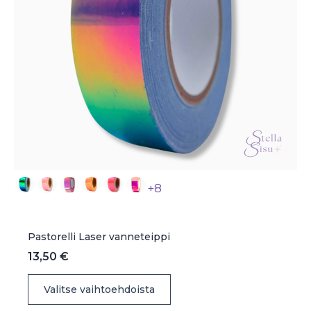
+8
Pastorelli Laser vanneteippi
13,50
€
Tällä
Valitse vaihtoehdoista
tuotteella