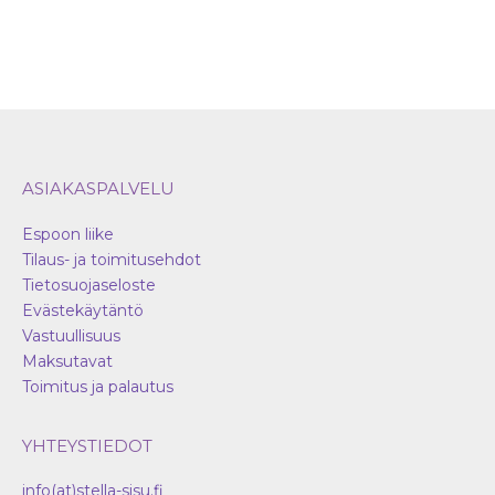
sivulla.
ASIAKASPALVELU
Espoon liike
Tilaus- ja toimitusehdot
Tietosuojaseloste
Evästekäytäntö
Vastuullisuus
Maksutavat
Toimitus ja palautus
YHTEYSTIEDOT
info(at)stella-sisu.fi