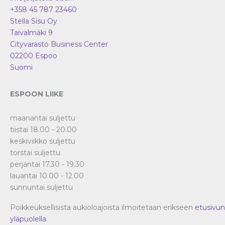
+358 45 787 23460
Stella Sisu Oy
Taivalmäki 9
Cityvarasto Business Center
02200
Espoo
Suomi
ESPOON LIIKE
maanantai suljettu
tiistai 18.00 - 20.00
keskiviikko suljettu
torstai suljettu
perjantai 17.30 - 19.30
lauantai 10.00 - 12.00
sunnuntai suljettu
Poikkeuksellisista aukioloajoista ilmoitetaan erikseen
etusivun
yläpuolella
.