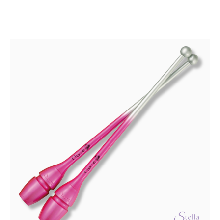
on
useampi
muunnelma.
Voit
tehdä
valinnat
tuotteen
sivulla.