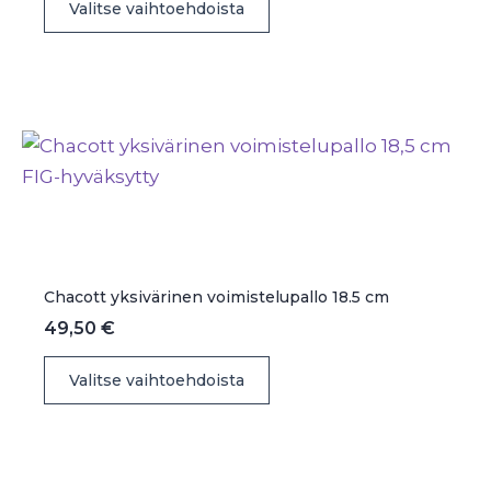
Valitse vaihtoehdoista
tuotteella
on
useampi
muunnelma.
Voit
tehdä
valinnat
tuotteen
sivulla.
Chacott yksivärinen voimistelupallo 18.5 cm
49,50
€
Tällä
Valitse vaihtoehdoista
tuotteella
on
useampi
muunnelma.