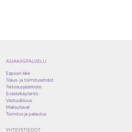
tuotteen
sivulla.
ASIAKASPALVELU
Espoon liike
Tilaus- ja toimitusehdot
Tietosuojaseloste
Evästekäytäntö
Vastuullisuus
Maksutavat
Toimitus ja palautus
YHTEYSTIEDOT