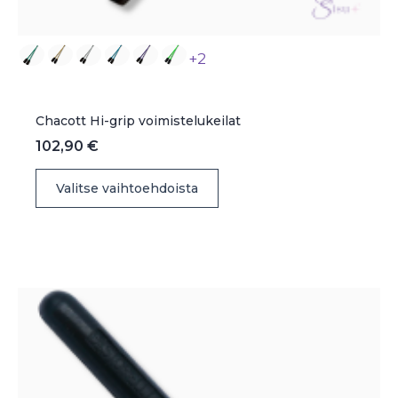
+2
Chacott Hi-grip voimistelukeilat
102,90
€
Tällä
Valitse vaihtoehdoista
tuotteella
on
useampi
muunnelma.
Voit
tehdä
valinnat
tuotteen