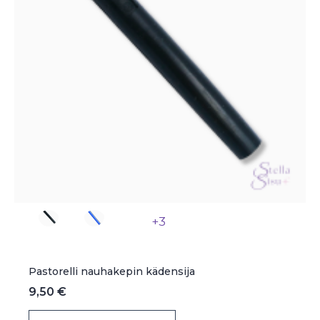
sivulla.
+3
Pastorelli nauhakepin kädensija
9,50
€
Tällä