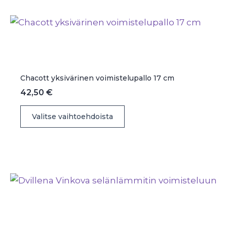
muunnelma.
Voit
tehdä
valinnat
tuotteen
sivulla.
Chacott yksivärinen voimistelupallo 17 cm
42,50
€
Tällä
Valitse vaihtoehdoista
tuotteella
on
useampi
muunnelma.
Voit
tehdä
valinnat
tuotteen