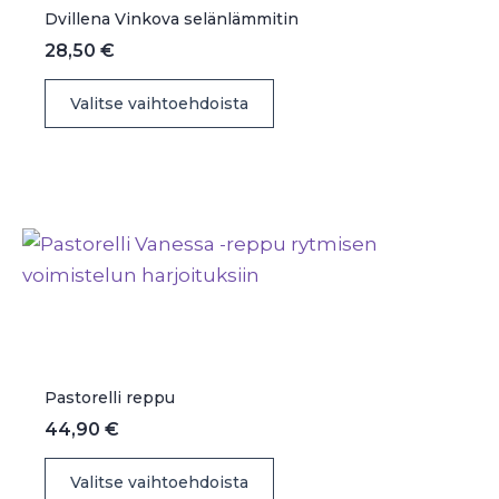
sivulla.
Dvillena Vinkova selänlämmitin
28,50
€
Tällä
Valitse vaihtoehdoista
tuotteella
on
useampi
muunnelma.
Voit
tehdä
valinnat
tuotteen
sivulla.
Pastorelli reppu
44,90
€
Tällä
Valitse vaihtoehdoista
tuotteella