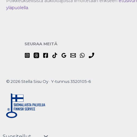
Poikkeuksellisista aukioloajoista ilmoitetaan erikseen
etusivun
yläpuolella
.
SEURAA MEITÄ
© 2026 Stella Sisu Oy · Y-tunnus 3520105-6