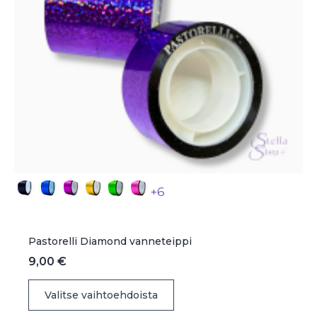
+6
Pastorelli Diamond vanneteippi
9,00
€
Tällä
Valitse vaihtoehdoista
tuotteella