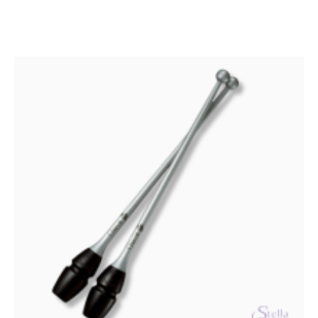
on
useampi
muunnelma.
Voit
tehdä
valinnat
tuotteen
sivulla.