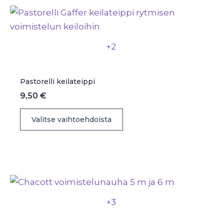
Voit
tehdä
valinnat
+2
tuotteen
sivulla.
Pastorelli keilateippi
9,50
€
Tällä
Valitse vaihtoehdoista
tuotteella
on
useampi
muunnelma.
Voit
tehdä
+3
valinnat
tuotteen