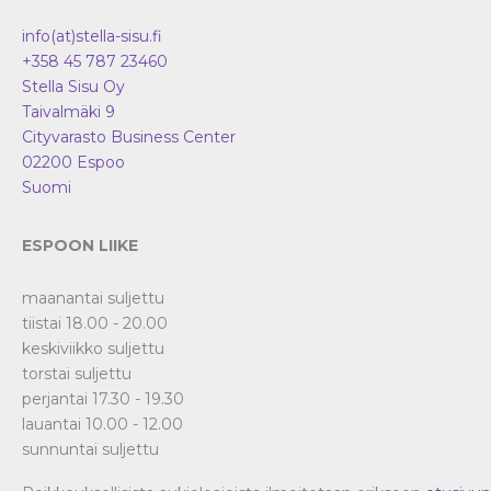
info(at)stella-sisu.fi
+358 45 787 23460
Stella Sisu Oy
Taivalmäki 9
Cityvarasto Business Center
02200
Espoo
Suomi
ESPOON LIIKE
maanantai suljettu
tiistai 18.00 - 20.00
keskiviikko suljettu
torstai suljettu
perjantai 17.30 - 19.30
lauantai 10.00 - 12.00
sunnuntai suljettu