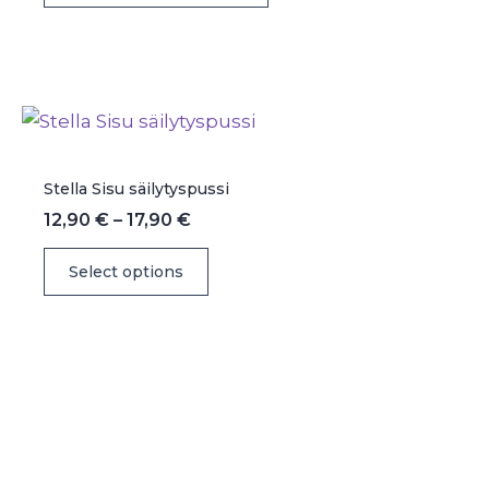
on
useampi
muunnelma.
Voit
tehdä
valinnat
Stella Sisu säilytyspussi
tuotteen
Hintaluokka:
12,90
€
–
17,90
€
sivulla.
12,90 €
Tällä
-
Select options
17,90 €
tuotteella
on
useampi
muunnelma.
Voit
tehdä
valinnat