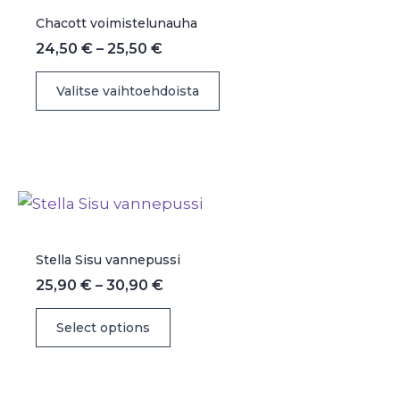
sivulla.
Chacott voimistelunauha
Hintaluokka:
24,50
€
–
25,50
€
24,50 €
Tällä
-
Valitse vaihtoehdoista
25,50 €
tuotteella
on
useampi
muunnelma.
Voit
tehdä
valinnat
Stella Sisu vannepussi
tuotteen
Hintaluokka:
25,90
€
–
30,90
€
sivulla.
25,90 €
Tällä
-
Select options
30,90 €
tuotteella
on
useampi