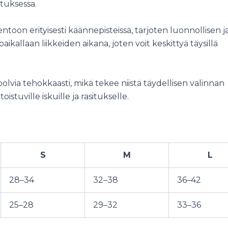
ituksessa.
oon erityisesti käännepisteissä, tarjoten luonnollisen j
allaan liikkeiden aikana, joten voit keskittyä täysillä
via tehokkaasti, mikä tekee niistä täydellisen valinnan
toistuville iskuille ja rasitukselle.
S
M
L
28–34
32–38
36–42
25–28
29–32
33–36