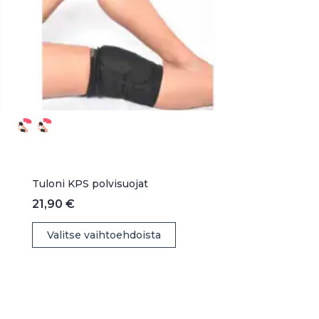
Tuloni KPS polvisuojat
21,90
€
Tällä
Valitse vaihtoehdoista
tuotteella
on
useampi
muunnelma.
Voit