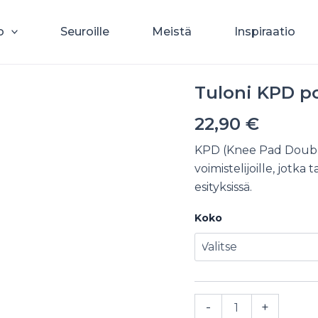
o
Seuroille
Meistä
Inspiraatio
Tuloni KPD po
22,90
€
KPD (Knee Pad Double)
voimistelijoille, jotka 
esityksissä.
Koko
Tuloni
-
+
KPD