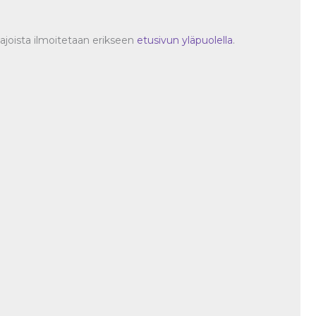
oajoista ilmoitetaan erikseen
etusivun yläpuolella
.