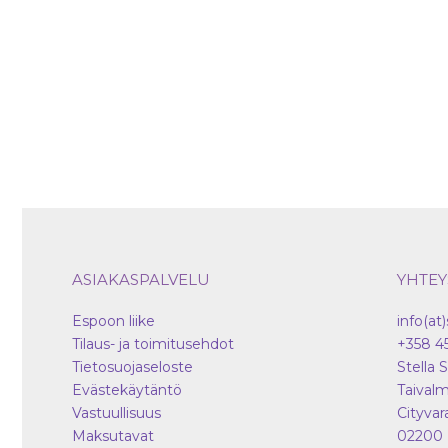
tuotteen
sivulla.
ASIAKASPALVELU
YHTEY
Espoon liike
info(at)
Tilaus- ja toimitusehdot
+358 4
Tietosuojaseloste
Stella 
Evästekäytäntö
Taivalm
Vastuullisuus
Cityvar
Maksutavat
02200