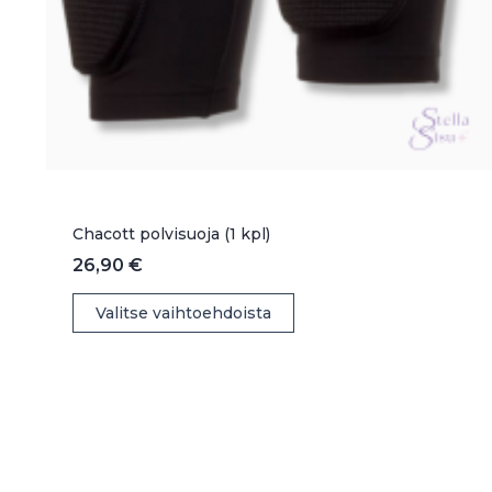
Chacott polvisuoja (1 kpl)
26,90
€
Tällä
Valitse vaihtoehdoista
tuotteella
on
useampi
muunnelma.
Voit
tehdä
valinnat