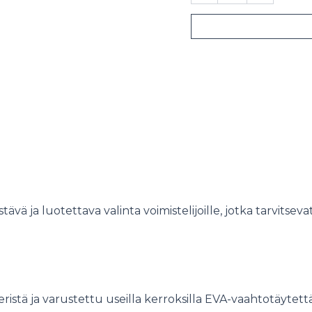
polvisuojat
määrä
ä ja luotettava valinta voimistelijoille, jotka tarvitseva
istä ja varustettu useilla kerroksilla EVA-vaahtotäytettä