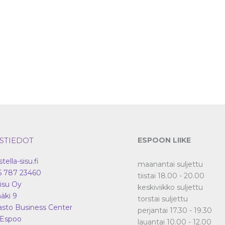
tehdä
valinnat
tuotteen
sivulla.
STIEDOT
ESPOON LIIKE
stella-sisu.fi
maanantai suljettu
5 787 23460
tiistai 18.00 - 20.00
Sisu Oy
keskiviikko suljettu
äki 9
torstai suljettu
asto Business Center
perjantai 17.30 - 19.30
Espoo
lauantai 10.00 - 12.00