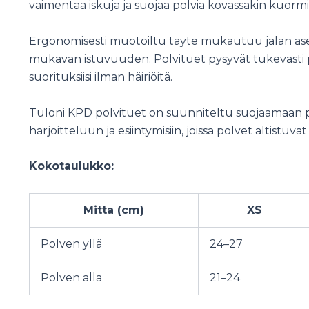
vaimentaa iskuja ja suojaa polvia kovassakin kuorm
Ergonomisesti muotoiltu täyte mukautuu jalan asent
mukavan istuvuuden. Polvituet pysyvät tukevasti paik
suorituksiisi ilman häiriöitä.
Tuloni KPD polvituet on suunniteltu suojaamaan pol
harjoitteluun ja esiintymisiin, joissa polvet altistuvat 
Kokotaulukko:
Mitta (cm)
XS
Polven yllä
24–27
Polven alla
21–24