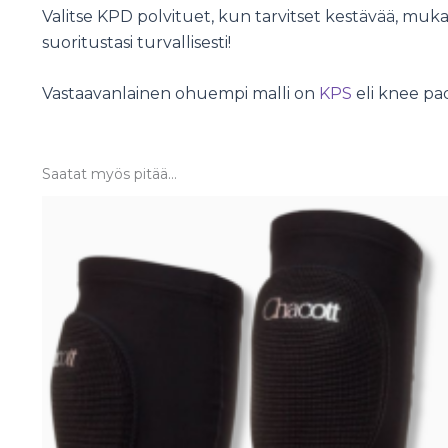
Valitse KPD polvituet, kun tarvitset kestävää, mukav
suoritustasi turvallisesti!
Vastaavanlainen ohuempi malli on
KPS
eli knee pad
Saatat myös pitää...