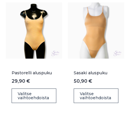
Pastorelli aluspuku
Sasaki aluspuku
29,90
€
50,90
€
Tällä
Täll
Valitse
Valitse
vaihtoehdoista
vaihtoehdoista
tuotteella
tuot
on
on
useampi
use
muunnelma.
muu