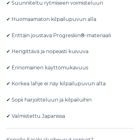
✔ Suunniteltu rytmiseen voimisteluun
✔ Huomaamaton kilpailupuvun alla
✔ Erittäin joustava Progreskin®-materiaali
✔ Hengittävä ja nopeasti kuivuva
✔ Erinomainen käyttömukavuus
✔ Korkea lahje ei näy kilpailupuvun alta
✔ Sopii harjoitteluun ja kilpailuihin
✔ Valmistettu Japanissa
Kenelle Sasaki alushousut sopivat?