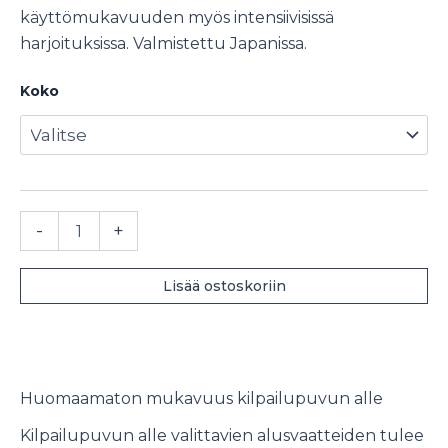
käyttömukavuuden myös intensiivisissä
harjoituksissa. Valmistettu Japanissa.
Koko
Sasaki
-
+
alushousut
määrä
Lisää ostoskoriin
Huomaamaton mukavuus kilpailupuvun alle
Kilpailupuvun alle valittavien alusvaatteiden tulee