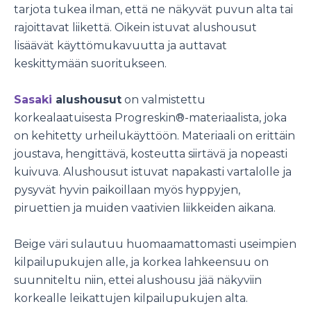
tarjota tukea ilman, että ne näkyvät puvun alta tai
rajoittavat liikettä. Oikein istuvat alushousut
lisäävät käyttömukavuutta ja auttavat
keskittymään suoritukseen.
Sasaki
alushousut
on valmistettu
korkealaatuisesta Progreskin®-materiaalista, joka
on kehitetty urheilukäyttöön. Materiaali on erittäin
joustava, hengittävä, kosteutta siirtävä ja nopeasti
kuivuva. Alushousut istuvat napakasti vartalolle ja
pysyvät hyvin paikoillaan myös hyppyjen,
piruettien ja muiden vaativien liikkeiden aikana.
Beige väri sulautuu huomaamattomasti useimpien
kilpailupukujen alle, ja korkea lahkeensuu on
suunniteltu niin, ettei alushousu jää näkyviin
korkealle leikattujen kilpailupukujen alta.