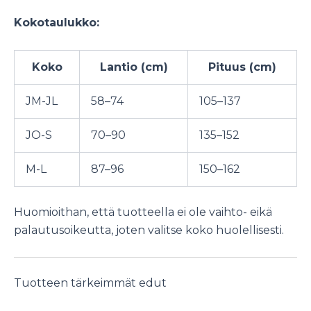
Kokotaulukko:
Koko
Lantio (cm)
Pituus (cm)
JM-JL
58–74
105–137
JO-S
70–90
135–152
M-L
87–96
150–162
Huomioithan, että tuotteella ei ole vaihto- eikä
palautusoikeutta, joten valitse koko huolellisesti.
Tuotteen tärkeimmät edut