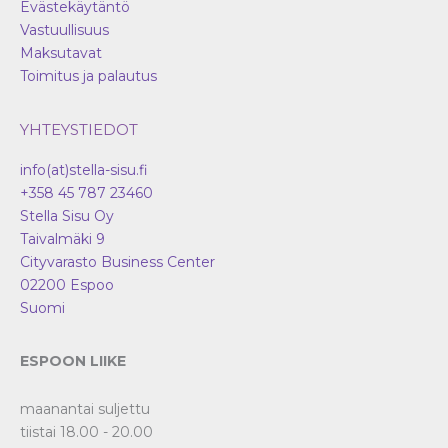
Evästekäytäntö
Vastuullisuus
Maksutavat
Toimitus ja palautus
YHTEYSTIEDOT
info(at)stella-sisu.fi
+358 45 787 23460
Stella Sisu Oy
Taivalmäki 9
Cityvarasto Business Center
02200
Espoo
Suomi
ESPOON LIIKE
maanantai suljettu
tiistai 18.00 - 20.00