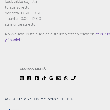
keskiviikko suljettu
torstai suljettu
perjantai 17.30 - 19.30
lauantai 10.00 - 12.00
sunnuntai suljettu
Poikkeuksellisista aukioloajoista ilmoitetaan erikseen
etusivun
yläpuolella
.
SEURAA MEITÄ
© 2026 Stella Sisu Oy · Y-tunnus 3520105-6