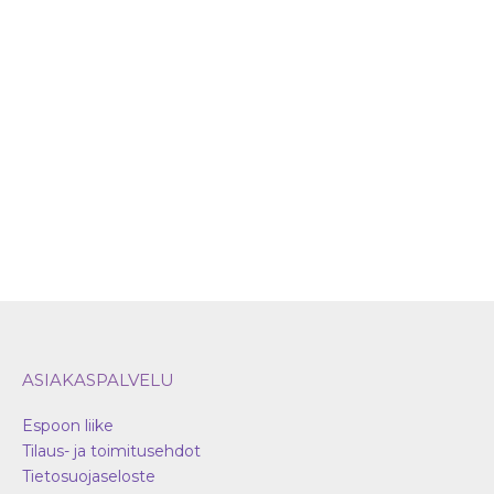
Voit
Voit
tehdä
teh
valinnat
vali
tuotteen
tuot
sivulla.
sivul
ASIAKASPALVELU
Espoon liike
Tilaus- ja toimitusehdot
Tietosuojaseloste