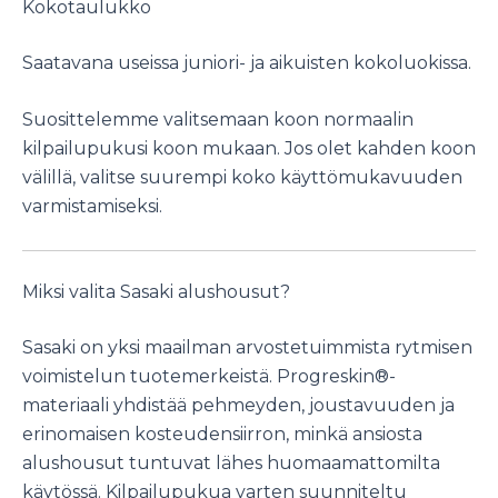
Kokotaulukko
Saatavana useissa juniori- ja aikuisten kokoluokissa.
Suosittelemme valitsemaan koon normaalin
kilpailupukusi koon mukaan. Jos olet kahden koon
välillä, valitse suurempi koko käyttömukavuuden
varmistamiseksi.
Miksi valita Sasaki alushousut?
Sasaki on yksi maailman arvostetuimmista rytmisen
voimistelun tuotemerkeistä. Progreskin®-
materiaali yhdistää pehmeyden, joustavuuden ja
erinomaisen kosteudensiirron, minkä ansiosta
alushousut tuntuvat lähes huomaamattomilta
käytössä. Kilpailupukua varten suunniteltu