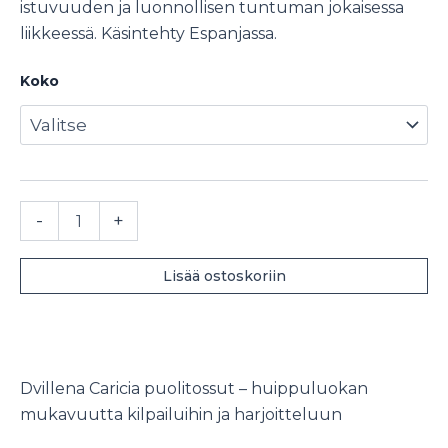
istuvuuden ja luonnollisen tuntuman jokaisessa
liikkeessä. Käsintehty Espanjassa.
Koko
Dvillena
-
+
Caricia
puolitossut
määrä
Lisää ostoskoriin
Dvillena Caricia puolitossut – huippuluokan
mukavuutta kilpailuihin ja harjoitteluun