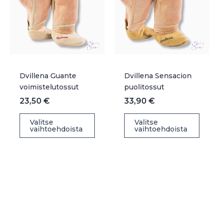
Dvillena Guante
Dvillena Sensacion
voimistelutossut
puolitossut
23,50
€
33,90
€
Tällä
Täll
Valitse
Valitse
vaihtoehdoista
vaihtoehdoista
tuotteella
tuot
on
on
useampi
use
muunnelma.
muu
Voit
Voit
tehdä
teh
valinnat
vali