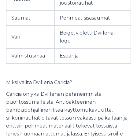
joustonauhat
Saumat
Pehmeät sisäsaumat
Beige, violetti Dvillena-
Väri
logo
Valmistusmaa
Espanja
Miksi valita Dvillena Caricia?
Caricia on yksi Dvillenan pehmeimmistä
puolitossumalleista. Antibakteerinen
bambupohjallinen lisää käyttömukavuutta,
silikoninauhat pitävät tossun vakaasti paikallaan ja
erittäin pehmeät materiaalit tekevät tossuista
lähes huomaamattomat jalassa. Erityisesti siroille