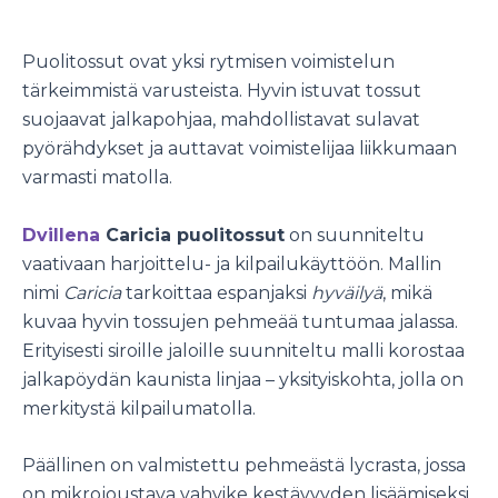
Puolitossut ovat yksi rytmisen voimistelun
tärkeimmistä varusteista. Hyvin istuvat tossut
suojaavat jalkapohjaa, mahdollistavat sulavat
pyörähdykset ja auttavat voimistelijaa liikkumaan
varmasti matolla.
Dvillena
Caricia puolitossut
on suunniteltu
vaativaan harjoittelu- ja kilpailukäyttöön. Mallin
nimi
Caricia
tarkoittaa espanjaksi
hyväilyä
, mikä
kuvaa hyvin tossujen pehmeää tuntumaa jalassa.
Erityisesti siroille jaloille suunniteltu malli korostaa
jalkapöydän kaunista linjaa – yksityiskohta, jolla on
merkitystä kilpailumatolla.
Päällinen on valmistettu pehmeästä lycrasta, jossa
on mikrojoustava vahvike kestävyyden lisäämiseksi.