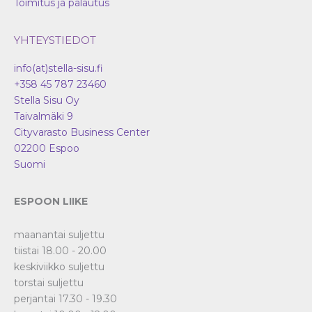
Toimitus ja palautus
YHTEYSTIEDOT
info(at)stella-sisu.fi
+358 45 787 23460
Stella Sisu Oy
Taivalmäki 9
Cityvarasto Business Center
02200
Espoo
Suomi
ESPOON LIIKE
maanantai suljettu
tiistai 18.00 - 20.00
keskiviikko suljettu
torstai suljettu
perjantai 17.30 - 19.30