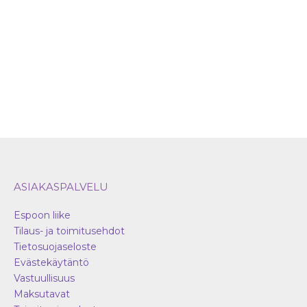
tuotteen
tuot
sivulla.
sivul
ASIAKASPALVELU
Espoon liike
Tilaus- ja toimitusehdot
Tietosuojaseloste
Evästekäytäntö
Vastuullisuus
Maksutavat