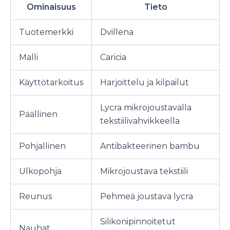
Ominaisuus
Tieto
Tuotemerkki
Dvillena
Malli
Caricia
Käyttötarkoitus
Harjoittelu ja kilpailut
Lycra mikrojoustavalla
Päällinen
tekstiilivahvikkeella
Pohjallinen
Antibakteerinen bambu
Ulkopohja
Mikrojoustava tekstiili
Reunus
Pehmeä joustava lycra
Silikonipinnoitetut
Nauhat