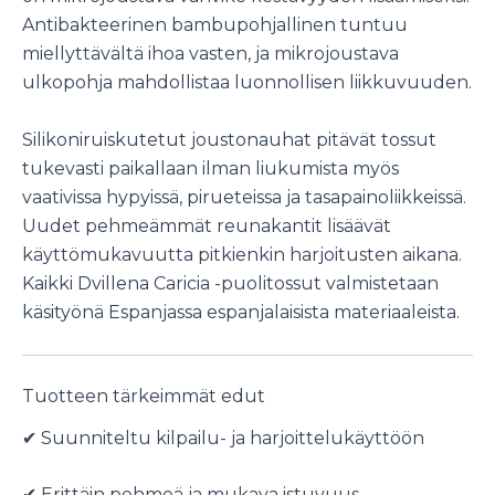
Antibakteerinen bambupohjallinen tuntuu
miellyttävältä ihoa vasten, ja mikrojoustava
ulkopohja mahdollistaa luonnollisen liikkuvuuden.
Silikoniruiskutetut joustonauhat pitävät tossut
tukevasti paikallaan ilman liukumista myös
vaativissa hypyissä, pirueteissa ja tasapainoliikkeissä.
Uudet pehmeämmät reunakantit lisäävät
käyttömukavuutta pitkienkin harjoitusten aikana.
Kaikki Dvillena Caricia -puolitossut valmistetaan
käsityönä Espanjassa espanjalaisista materiaaleista.
Tuotteen tärkeimmät edut
✔ Suunniteltu kilpailu- ja harjoittelukäyttöön
✔ Erittäin pehmeä ja mukava istuvuus