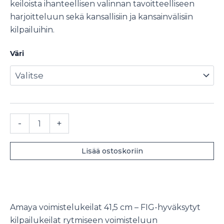
keiloista ihanteellisen valinnan tavoitteelliseen
harjoitteluun sekä kansallisiin ja kansainvälisiin
kilpailuihin.
Väri
Amaya
-
+
voimistelukeilat
41,5
cm
Lisää ostoskoriin
määrä
Amaya voimistelukeilat 41,5 cm – FIG-hyväksytyt
kilpailukeilat rytmiseen voimisteluun