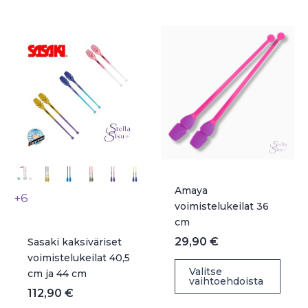
muunnelma.
Voit
Voit
teh
tehdä
vali
valinnat
tuot
tuotteen
sivul
sivulla.
Amaya
+6
voimistelukeilat 36
cm
29,90
€
Sasaki kaksiväriset
voimistelukeilat 40,5
Täll
Valitse
cm ja 44 cm
vaihtoehdoista
tuot
112,90
€
on