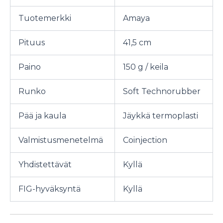
Tuotemerkki
Amaya
Pituus
41,5 cm
Paino
150 g / keila
Runko
Soft Technorubber
Pää ja kaula
Jäykkä termoplasti
Valmistusmenetelmä
Coinjection
Yhdistettävät
Kyllä
FIG-hyväksyntä
Kyllä