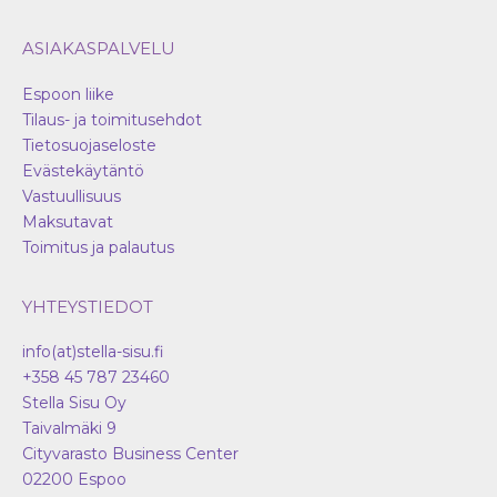
ASIAKASPALVELU
Espoon liike
Tilaus- ja toimitusehdot
Tietosuojaseloste
Evästekäytäntö
Vastuullisuus
Maksutavat
Toimitus ja palautus
YHTEYSTIEDOT
info(at)stella-sisu.fi
+358 45 787 23460
Stella Sisu Oy
Taivalmäki 9
Cityvarasto Business Center
02200
Espoo