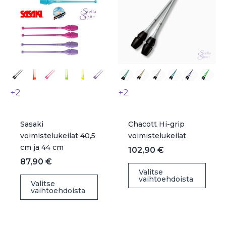
+2
+2
Sasaki
Chacott Hi-grip
voimistelukeilat 40,5
voimistelukeilat
cm ja 44 cm
102,90
€
87,90
€
Täll
Valitse
Tällä
vaihtoehdoista
tuot
Valitse
vaihtoehdoista
tuotteella
on
on
use
useampi
muu