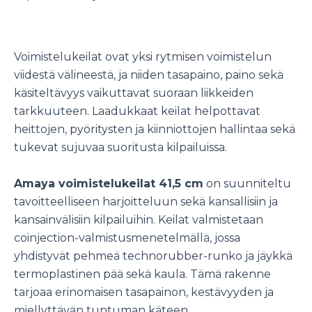
Voimistelukeilat ovat yksi rytmisen voimistelun
viidestä välineestä, ja niiden tasapaino, paino sekä
käsiteltävyys vaikuttavat suoraan liikkeiden
tarkkuuteen. Laadukkaat keilat helpottavat
heittojen, pyöritysten ja kiinniottojen hallintaa sekä
tukevat sujuvaa suoritusta kilpailuissa.
Amaya voimistelukeilat 41,5 cm
on suunniteltu
tavoitteelliseen harjoitteluun sekä kansallisiin ja
kansainvälisiin kilpailuihin. Keilat valmistetaan
coinjection-valmistusmenetelmällä, jossa
yhdistyvät pehmeä technorubber-runko ja jäykkä
termoplastinen pää sekä kaula. Tämä rakenne
tarjoaa erinomaisen tasapainon, kestävyyden ja
miellyttävän tuntuman käteen.