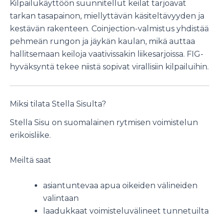
Kilpailukäyttöön suunnitellut keilat tarjoavat
tarkan tasapainon, miellyttävän käsiteltävyyden ja
kestävän rakenteen. Coinjection-valmistus yhdistää
pehmeän rungon ja jäykän kaulan, mikä auttaa
hallitsemaan keiloja vaativissakin liikesarjoissa. FIG-
hyväksyntä tekee niistä sopivat virallisiin kilpailuihin.
Miksi tilata Stella Sisulta?
Stella Sisu on suomalainen rytmisen voimistelun
erikoisliike.
Meiltä saat
asiantuntevaa apua oikeiden välineiden
valintaan
laadukkaat voimisteluvälineet tunnetuilta