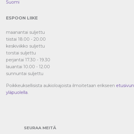
Suomi
ESPOON LIIKE
maanantai suljettu
tiistai 18.00 - 20.00
keskiviikko suljettu
torstai suljettu
perjantai 17.30 - 19.30
lauantai 10.00 - 12.00
sunnuntai suljettu
Poikkeuksellisista aukioloajoista ilmoitetaan erikseen
etusivun
yläpuolella
.
SEURAA MEITÄ