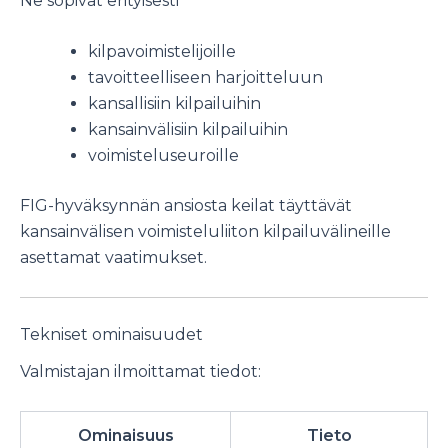
Ne sopivat erityisesti
kilpavoimistelijoille
tavoitteelliseen harjoitteluun
kansallisiin kilpailuihin
kansainvälisiin kilpailuihin
voimisteluseuroille
FIG-hyväksynnän ansiosta keilat täyttävät
kansainvälisen voimisteluliiton kilpailuvälineille
asettamat vaatimukset.
Tekniset ominaisuudet
Valmistajan ilmoittamat tiedot:
Ominaisuus
Tieto