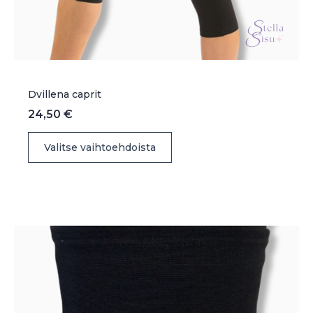
Dvillena caprit
24,50
€
Tällä
Valitse vaihtoehdoista
tuotteella
on
useampi
muunnelma.
Voit
tehdä
valinnat
tuotteen
sivulla.