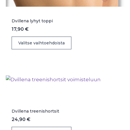
Dvillena lyhyt toppi
17,90
€
Tällä
Valitse vaihtoehdoista
tuotteella
on
useampi
muunnelma.
Voit
tehdä
valinnat
tuotteen
sivulla.
Dvillena treenishortsit
24,90
€
Tällä