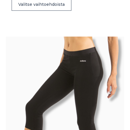
Valitse vaihtoehdoista
tuotteella
on
useampi
muunnelma.
Voit
tehdä
valinnat
tuotteen
sivulla.