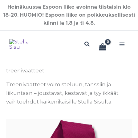
Siirry
Heinäkuussa Espoon liike avoinna tiistaisin klo
sisältöön
18-20. HUOMIO! Espoon liike on poikkeuksellisesti
kiinni la 1.8 ja ti 4.8.
Hae
treenivaatteet
Treenivaatteet voimisteluun, tanssiin ja
liikuntaan – joustavat, kestävät ja tyylikkäät
vaihtoehdot kaikenikäisille Stella Sisulta.