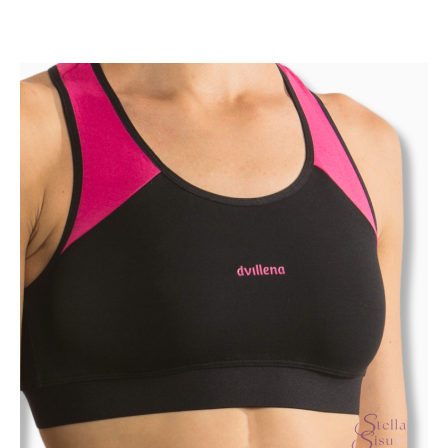
useampi
muunnelma.
Voit
tehdä
valinnat
tuotteen
sivulla.