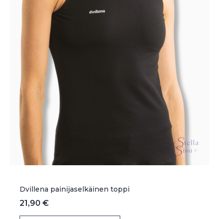
tuotteen
sivulla.
Dvillena painijaselkäinen toppi
21,90
€
Tällä