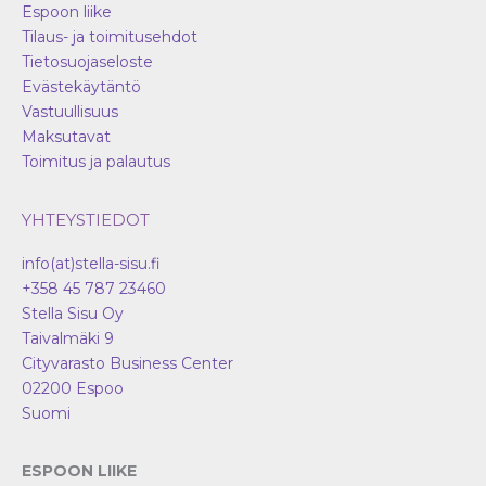
Espoon liike
Tilaus- ja toimitusehdot
Tietosuojaseloste
Evästekäytäntö
Vastuullisuus
Maksutavat
Toimitus ja palautus
YHTEYSTIEDOT
info(at)stella-sisu.fi
+358 45 787 23460
Stella Sisu Oy
Taivalmäki 9
Cityvarasto Business Center
02200
Espoo
Suomi
ESPOON LIIKE