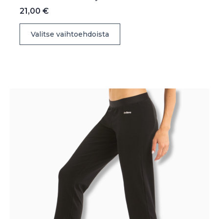
21,00
€
Tällä
Valitse vaihtoehdoista
tuotteella
on
useampi
muunnelma.
Voit
tehdä
valinnat
tuotteen
sivulla.