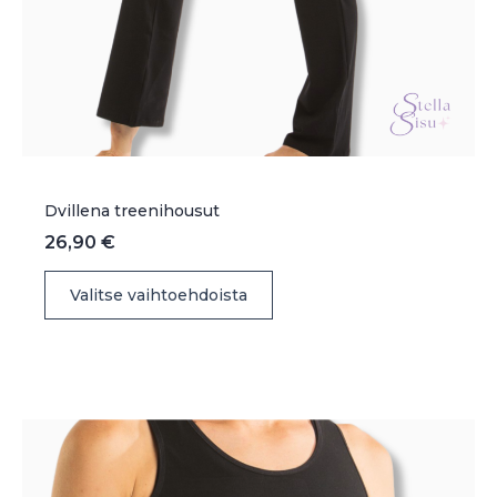
Dvillena treenihousut
26,90
€
Tällä
Valitse vaihtoehdoista
tuotteella
on
useampi
muunnelma.
Voit
tehdä
valinnat