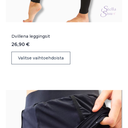
Dvillena leggingsit
26,90
€
Tällä
Valitse vaihtoehdoista
tuotteella
on
useampi
muunnelma.
Voit
tehdä
valinnat
tuotteen
sivulla.