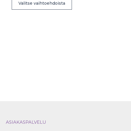
Valitse vaihtoehdoista
tuotteella
on
useampi
muunnelma.
Voit
tehdä
valinnat
tuotteen
sivulla.
ASIAKASPALVELU