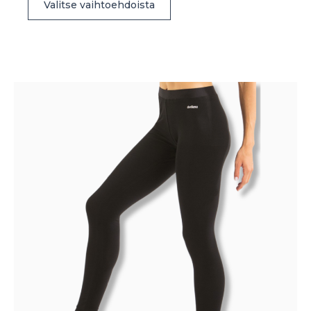
Valitse vaihtoehdoista
tuotteella
on
useampi
muunnelma.
Voit
tehdä
valinnat
tuotteen
sivulla.