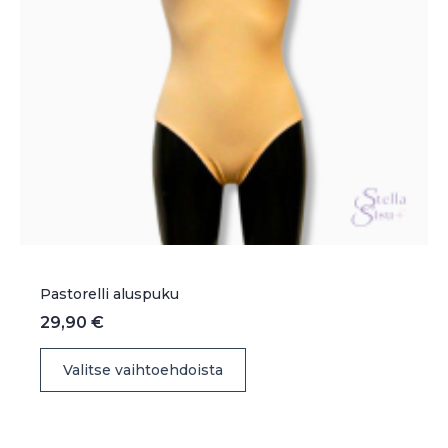
Pastorelli aluspuku
29,90
€
Tällä
Valitse vaihtoehdoista
tuotteella
on
useampi