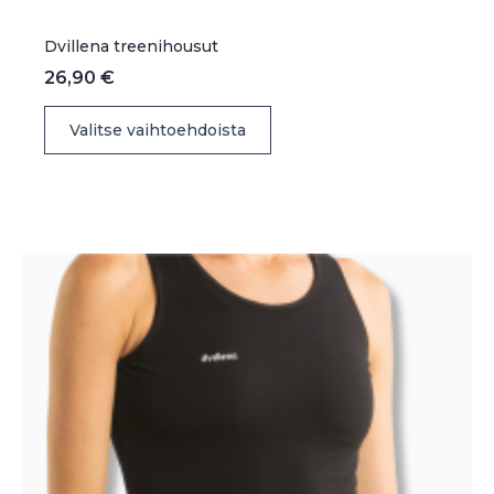
Dvillena treenihousut
26,90
€
Tällä
Valitse vaihtoehdoista
tuotteella
on
useampi
muunnelma.
Voit
tehdä
valinnat
tuotteen
sivulla.