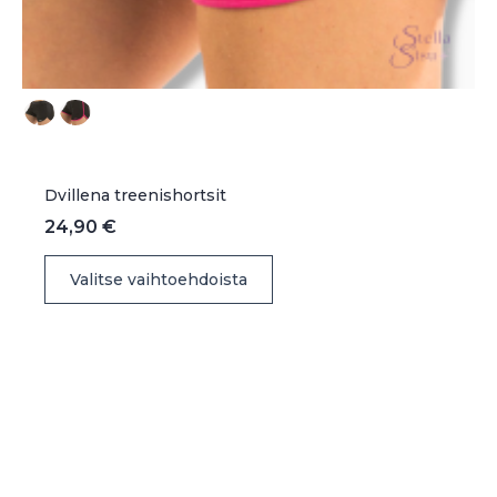
Dvillena treenishortsit
24,90
€
Tällä
Valitse vaihtoehdoista
tuotteella
on
useampi
muunnelma.
Voit
tehdä
valinnat