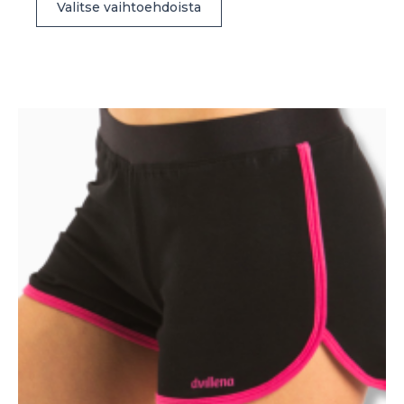
Valitse vaihtoehdoista
tuotteella
on
useampi
muunnelma.
Voit
tehdä
valinnat
tuotteen
sivulla.