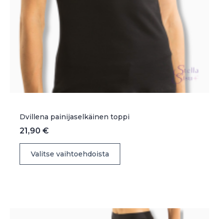
Dvillena painijaselkäinen toppi
21,90
€
Tällä
Valitse vaihtoehdoista
tuotteella
on
useampi
muunnelma.
Voit