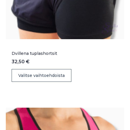
Dvillena tuplashortsit
32,50
€
Tällä
Valitse vaihtoehdoista
tuotteella
on
useampi
muunnelma.
Voit
tehdä
valinnat