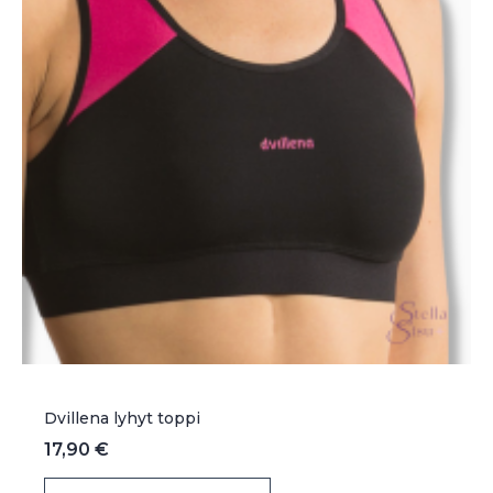
tuotteen
sivulla.
Dvillena lyhyt toppi
17,90
€
Tällä