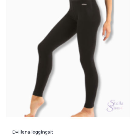
tehdä
valinnat
tuotteen
sivulla.
Dvillena leggingsit