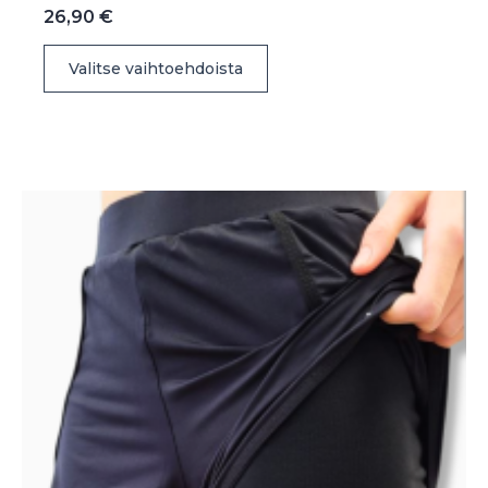
26,90
€
Tällä
Valitse vaihtoehdoista
tuotteella
on
useampi
muunnelma.
Voit
tehdä
valinnat
tuotteen
sivulla.