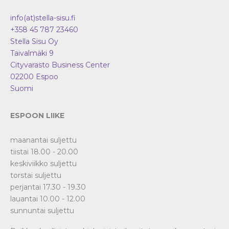
info(at)stella-sisu.fi
+358 45 787 23460
Stella Sisu Oy
Taivalmäki 9
Cityvarasto Business Center
02200
Espoo
Suomi
ESPOON LIIKE
maanantai suljettu
tiistai 18.00 - 20.00
keskiviikko suljettu
torstai suljettu
perjantai 17.30 - 19.30
lauantai 10.00 - 12.00
sunnuntai suljettu