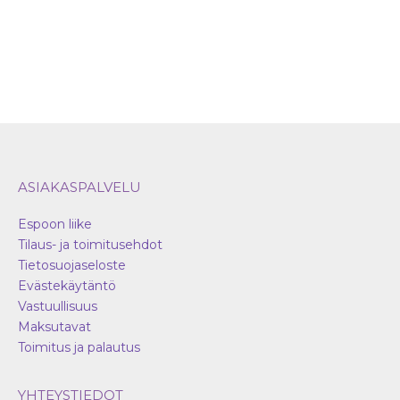
tuotteen
sivulla.
ASIAKASPALVELU
Espoon liike
Tilaus- ja toimitusehdot
Tietosuojaseloste
Evästekäytäntö
Vastuullisuus
Maksutavat
Toimitus ja palautus
YHTEYSTIEDOT