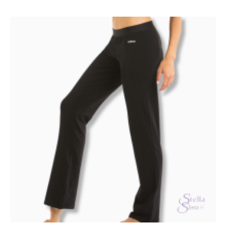
muunnelma.
Voit
tehdä
valinnat
tuotteen
sivulla.