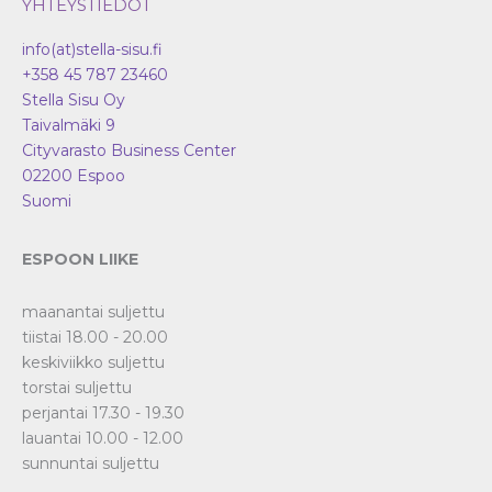
YHTEYSTIEDOT
info(at)stella-sisu.fi
+358 45 787 23460
Stella Sisu Oy
Taivalmäki 9
Cityvarasto Business Center
02200
Espoo
Suomi
ESPOON LIIKE
maanantai suljettu
tiistai 18.00 - 20.00
keskiviikko suljettu
torstai suljettu
perjantai 17.30 - 19.30
lauantai 10.00 - 12.00
sunnuntai suljettu