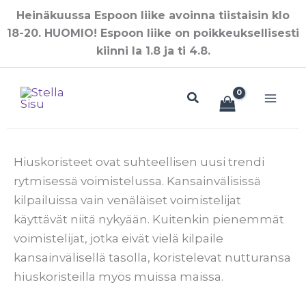
Siirry
Heinäkuussa Espoon liike avoinna tiistaisin klo
sisältöön
18-20. HUOMIO! Espoon liike on poikkeuksellisesti
kiinni la 1.8 ja ti 4.8.
Hae
Hiuskoristeet ovat suhteellisen uusi trendi
rytmisessä voimistelussa. Kansainvälisissä
kilpailuissa vain venäläiset voimistelijat
käyttävät niitä nykyään. Kuitenkin pienemmät
voimistelijat, jotka eivät vielä kilpaile
kansainvälisellä tasolla, koristelevat nutturansa
hiuskoristeilla myös muissa maissa.