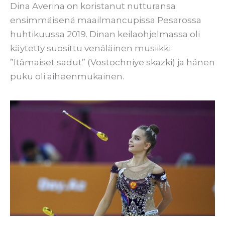
Dina Averina on koristanut nutturansa
ensimmäisenä maailmancupissa Pesarossa
huhtikuussa 2019. Dinan keilaohjelmassa oli
käytetty suosittu venäläinen musiikki
”Itämaiset sadut” (Vostochniye skazki) ja hänen
puku oli aiheenmukainen.